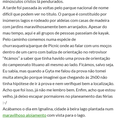
minúsculos cristos lá pendurados.
A tarde foi passada às voltas pelo parque nacional de nome
difícil que podem ver no título. O parque é constituído por
inúmeros lagos e rodeado por aldeias com casas de madeira
com jardins maravilhosamente bem arranjados. Apesar do
mau tempo, aqui e ali grupos de pessoas passeiam de kayak.
Pelo caminho comemos numa espécie de
churrasqueira/parque de Picnic onde ao falar com uns moços
dentro de um carro com baliza de orientação no retrovisor
“ficámos” a saber que tinha havido uma prova de orientação
do campeonato lituano ali mesmo ao lado. Ficámos, salvo seja.
Eu sabia, mas quando a Gyta me falou da prova não tomei
muita atenção porque imaginei que chegando às 2h00 não
tinha hipótese de ir à prova e nem verifiquei bem a localização.
Acho que foi isso, já não me lembro bem. Enfim, acho que estou
velho, já deixo escapar pormaiores no planeamento das férias
:-/
Acábamos o dia em Ignalina, cidade à beira lago plantada num
maravilhoso alojamento
com vista para o lago.