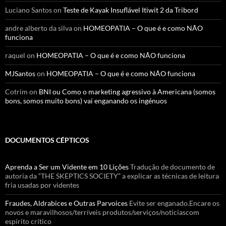
Luciano Santos
on
Teste de Kayak Insuflável Itiwit 2 da Tribord
andre alberto da silva
on
HOMEOPATIA – O que é e como NÃO
funciona
raquel
on
HOMEOPATIA – O que é e como NÃO funciona
MJSantos
on
HOMEOPATIA – O que é e como NÃO funciona
Cotrim
on
BNI ou Como o marketing agressivo à Americana (somos
bons, somos muito bons) vai enganando os ingénuos
DOCUMENTOS CÉPTICOS
Aprenda a Ser um Vidente em 10 Lições
Tradução de documento de
autoria da “THE SKEPTICS SOCIETY” a explicar as técnicas de leitura
fria usadas por videntes
Fraudes, Aldrabices e Outras Parvoices
Evite ser enganado.Encare os
novos e maravilhosos/terríveis produtos/serviços/notíciascom
espírito crítico