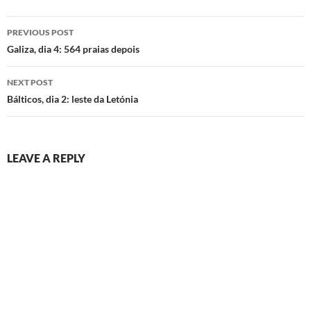
Post
PREVIOUS POST
navigation
Galiza, dia 4: 564 praias depois
NEXT POST
Bálticos, dia 2: leste da Letónia
LEAVE A REPLY