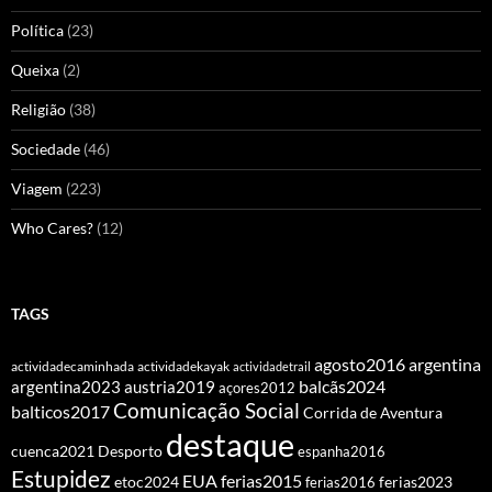
Política
(23)
Queixa
(2)
Religião
(38)
Sociedade
(46)
Viagem
(223)
Who Cares?
(12)
TAGS
agosto2016
argentina
actividadecaminhada
actividadekayak
actividadetrail
balcãs2024
argentina2023
austria2019
açores2012
Comunicação Social
balticos2017
Corrida de Aventura
destaque
cuenca2021
Desporto
espanha2016
Estupidez
EUA
ferias2015
etoc2024
ferias2016
ferias2023