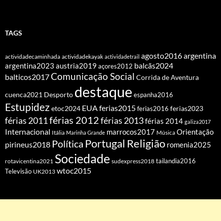
TAGS
agosto2016
argentina
actividadecaminhada
actividadekayak
actividadetrail
balcãs2024
argentina2023
austria2019
açores2012
Comunicação Social
balticos2017
Corrida de Aventura
destaque
cuenca2021
Desporto
espanha2016
Estupidez
EUA
ferias2015
etoc2024
ferias2016
ferias2023
férias 2012
férias 2011
férias 2013
férias 2014
galiza2017
Internacional
Orientação
marrocos2017
Itália
Marinha Grande
Música
Portugal
Religião
Política
pirineus2018
romenia2025
Sociedade
tailandia2016
rotavicentina2021
sudexpress2018
wtoc2015
Televisão
UK2013