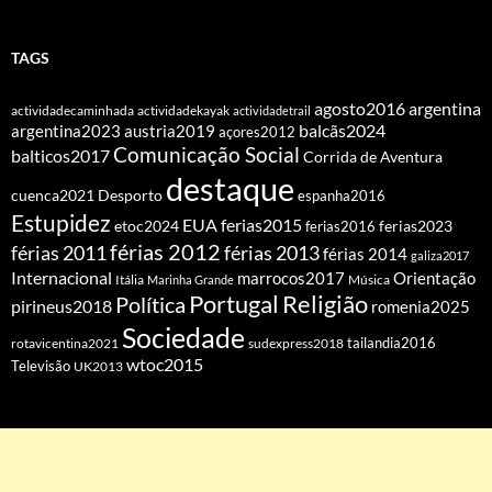
TAGS
agosto2016
argentina
actividadecaminhada
actividadekayak
actividadetrail
balcãs2024
argentina2023
austria2019
açores2012
Comunicação Social
balticos2017
Corrida de Aventura
destaque
cuenca2021
Desporto
espanha2016
Estupidez
EUA
ferias2015
etoc2024
ferias2016
ferias2023
férias 2012
férias 2011
férias 2013
férias 2014
galiza2017
Internacional
Orientação
marrocos2017
Itália
Marinha Grande
Música
Portugal
Religião
Política
pirineus2018
romenia2025
Sociedade
tailandia2016
rotavicentina2021
sudexpress2018
wtoc2015
Televisão
UK2013