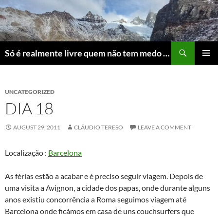
Skip
to
content
Search
Só é realmente livre quem não tem medo do ridículo
PRIMAR
MENU
UNCATEGORIZED
DIA 18
AUGUST 29, 2011
CLÁUDIO TERESO
LEAVE A COMMENT
Localização :
Barcelona
As férias estão a acabar e é preciso seguir viagem. Depois de
uma visita a Avignon, a cidade dos papas, onde durante alguns
anos existiu concorrência a Roma seguimos viagem até
Barcelona onde ficámos em casa de uns couchsurfers que