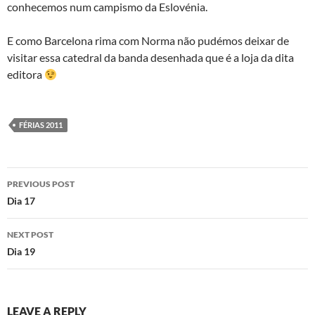
conhecemos num campismo da Eslovénia.
E como Barcelona rima com Norma não pudémos deixar de
visitar essa catedral da banda desenhada que é a loja da dita
editora
FÉRIAS 2011
Post
PREVIOUS POST
navigation
Dia 17
NEXT POST
Dia 19
LEAVE A REPLY