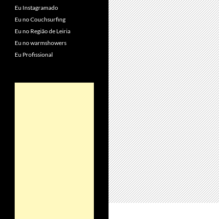
Eu Instagramado
Eu no Couchsurfing
Eu no Região de Leiria
Eu no warmshowers
Eu Profissional