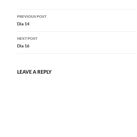
Post
PREVIOUS POST
navigation
Dia 14
NEXT POST
Dia 16
LEAVE A REPLY