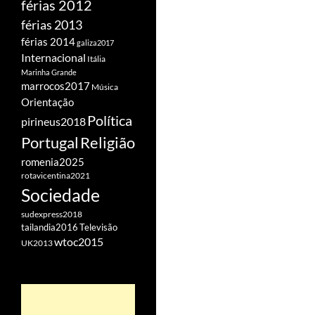
férias 2012
férias 2013
férias 2014
galiza2017
Internacional
Itália
Marinha Grande
marrocos2017
Música
Orientação
Política
pirineus2018
Portugal
Religião
romenia2025
rotavicentina2021
Sociedade
sudexpress2018
tailandia2016
Televisão
wtoc2015
UK2013