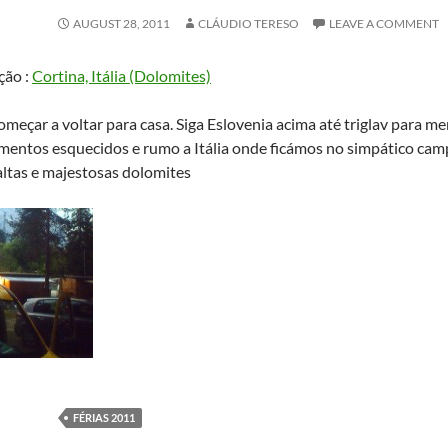
AUGUST 28, 2011
CLÁUDIO TERESO
LEAVE A COMMENT
ção :
Cortina, Itália (Dolomites)
omeçar a voltar para casa. Siga Eslovenia acima até triglav para m
entos esquecidos e rumo a Itália onde ficámos no simpático cam
altas e majestosas dolomites
FÉRIAS 2011