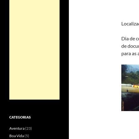
Localiza
Dia de c
de docum
para as 
CATEGORIAS
Aventura
(23)
Boa Vida
(5)