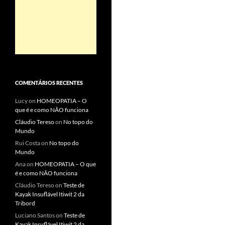
COMENTÁRIOS RECENTES
Lucy
on
HOMEOPATIA – O
que é e como NÃO funciona
Cláudio Tereso
on
No topo do
Mundo
Rui Costa
on
No topo do
Mundo
Ana
on
HOMEOPATIA – O que
é e como NÃO funciona
Cláudio Tereso
on
Teste de
Kayak Insuflável Itiwit 2 da
Tribord
Luciano Santos
on
Teste de
Kayak Insuflável Itiwit 2 da