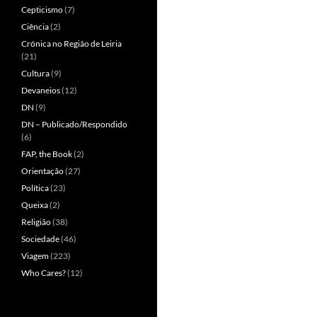
Cepticismo
(7)
Ciência
(2)
Crónica no Região de Leiria
(21)
Cultura
(9)
Devaneios
(12)
DN
(9)
DN – Publicado/Respondido
(6)
FAP, the Book
(2)
Orientação
(27)
Política
(23)
Queixa
(2)
Religião
(38)
Sociedade
(46)
Viagem
(223)
Who Cares?
(12)