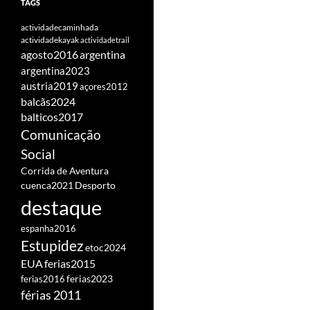
TAGS
actividadecaminhada
actividadekayak
actividadetrail
agosto2016
argentina
argentina2023
austria2019
açores2012
balcãs2024
balticos2017
Comunicação
Social
Corrida de Aventura
cuenca2021
Desporto
destaque
espanha2016
Estupidez
etoc2024
EUA
ferias2015
ferias2016
ferias2023
férias 2011