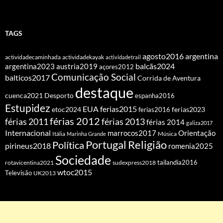
TAGS
agosto2016
argentina
actividadecaminhada
actividadekayak
actividadetrail
balcãs2024
argentina2023
austria2019
açores2012
Comunicação Social
balticos2017
Corrida de Aventura
destaque
cuenca2021
Desporto
espanha2016
Estupidez
EUA
ferias2015
etoc2024
ferias2016
ferias2023
férias 2012
férias 2011
férias 2013
férias 2014
galiza2017
Internacional
Orientação
marrocos2017
Itália
Marinha Grande
Música
Portugal
Religião
Política
pirineus2018
romenia2025
Sociedade
tailandia2016
rotavicentina2021
sudexpress2018
wtoc2015
Televisão
UK2013