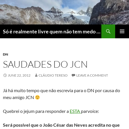
Skip
to
content
Search
Só é realmente livre quem não tem medo do ridículo
PRIMAR
MENU
DN
SAUDADES DO JCN
JUNE 22, 2012
CLÁUDIO TERESO
LEAVE A COMMENT
Já há muito tempo que não escrevia para o DN por causa do
meu amigo JCN
Quebrei o jejum para responder a
ESTA
parvoíce:
Será possível que o João César das Neves acredita no que