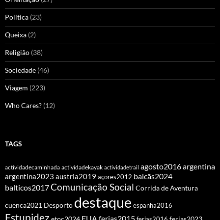
Política
(23)
Queixa
(2)
Religião
(38)
Sociedade
(46)
Viagem
(223)
Who Cares?
(12)
TAGS
agosto2016
argentina
actividadecaminhada
actividadekayak
actividadetrail
balcãs2024
argentina2023
austria2019
açores2012
Comunicação Social
balticos2017
Corrida de Aventura
destaque
cuenca2021
Desporto
espanha2016
Estupidez
EUA
ferias2015
etoc2024
ferias2016
ferias2023