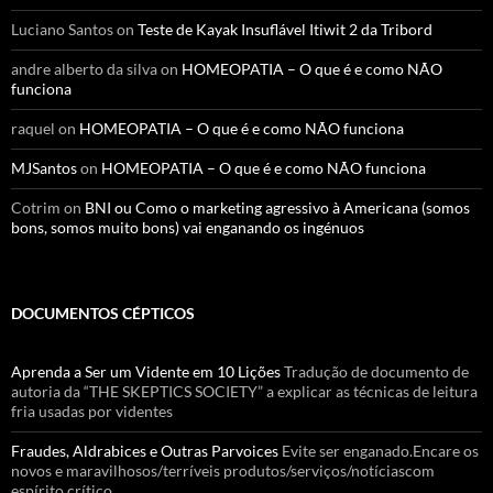
Luciano Santos
on
Teste de Kayak Insuflável Itiwit 2 da Tribord
andre alberto da silva
on
HOMEOPATIA – O que é e como NÃO
funciona
raquel
on
HOMEOPATIA – O que é e como NÃO funciona
MJSantos
on
HOMEOPATIA – O que é e como NÃO funciona
Cotrim
on
BNI ou Como o marketing agressivo à Americana (somos
bons, somos muito bons) vai enganando os ingénuos
DOCUMENTOS CÉPTICOS
Aprenda a Ser um Vidente em 10 Lições
Tradução de documento de
autoria da “THE SKEPTICS SOCIETY” a explicar as técnicas de leitura
fria usadas por videntes
Fraudes, Aldrabices e Outras Parvoices
Evite ser enganado.Encare os
novos e maravilhosos/terríveis produtos/serviços/notíciascom
espírito crítico