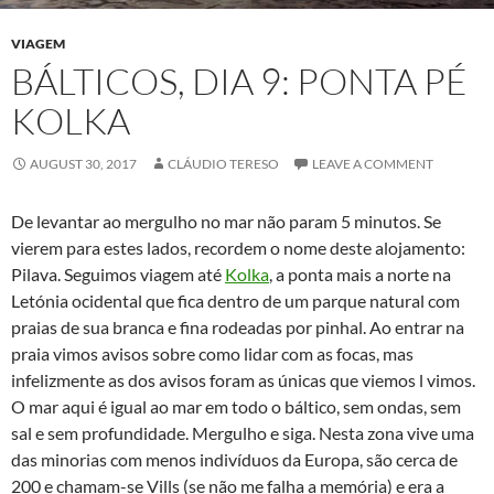
VIAGEM
BÁLTICOS, DIA 9: PONTA PÉ
KOLKA
AUGUST 30, 2017
CLÁUDIO TERESO
LEAVE A COMMENT
De levantar ao mergulho no mar não param 5 minutos. Se
vierem para estes lados, recordem o nome deste alojamento:
Pilava. Seguimos viagem até
Kolka
, a ponta mais a norte na
Letónia ocidental que fica dentro de um parque natural com
praias de sua branca e fina rodeadas por pinhal. Ao entrar na
praia vimos avisos sobre como lidar com as focas, mas
infelizmente as dos avisos foram as únicas que viemos l vimos.
O mar aqui é igual ao mar em todo o báltico, sem ondas, sem
sal e sem profundidade. Mergulho e siga. Nesta zona vive uma
das minorias com menos indivíduos da Europa, são cerca de
200 e chamam-se Vills (se não me falha a memória) e era a