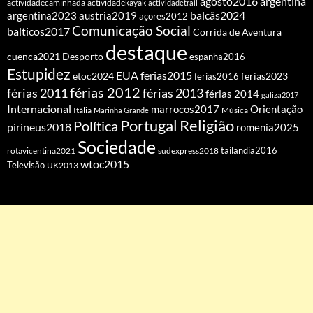
agosto2016
argentina
actividadecaminhada
actividadekayak
actividadetrail
balcãs2024
argentina2023
austria2019
açores2012
Comunicação Social
balticos2017
Corrida de Aventura
destaque
cuenca2021
Desporto
espanha2016
Estupidez
EUA
ferias2015
etoc2024
ferias2016
ferias2023
férias 2012
férias 2011
férias 2013
férias 2014
galiza2017
Internacional
Orientação
marrocos2017
Itália
Marinha Grande
Música
Portugal
Religião
Política
pirineus2018
romenia2025
Sociedade
tailandia2016
rotavicentina2021
sudexpress2018
wtoc2015
Televisão
UK2013