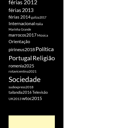
férias 2012
férias 2013
férias 2014
galiza2017
Internacional
Itália
Marinha Grande
marrocos2017
Música
Orientação
Política
pirineus2018
Portugal
Religião
romenia2025
rotavicentina2021
Sociedade
sudexpress2018
tailandia2016
Televisão
wtoc2015
UK2013