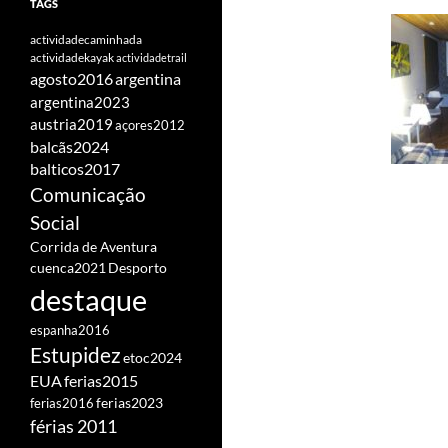
TAGS
actividadecaminhada
actividadekayak
actividadetrail
agosto2016
argentina
argentina2023
austria2019
açores2012
balcãs2024
balticos2017
Comunicação
Social
Corrida de Aventura
cuenca2021
Desporto
destaque
espanha2016
Estupidez
etoc2024
EUA
ferias2015
ferias2016
ferias2023
férias 2011