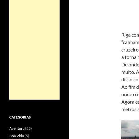
Riga com
“calmame
cruzeiro
a torna 
De onde 
muito. A
disso co
Ao fim d
onde o m
Agora e
metros a
CATEGORIAS
Aventura
(23)
Boa Vida
(5)