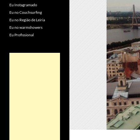
Eu Instagramado
Eu no Couchsurfing
Eu no Região de Leiria
Eu no warmshowers
Eu Profissional