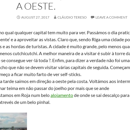
A OESTE.
AUGUST 27, 2017
CLÁUDIO TERESO
LEAVE A COMMENT
o qual qualquer capital tem muito para ver. Passámos o dia prati
nte’ e a aproveitar as vistas. Claro que, sendo Riga uma cidade po
s e as hordas de turistas. A cidade é muito grande, pelo menos q
menos cutchicutchi. A melhor maneira de a visitar é subir à torre 
se consegue ver-lá toda ?. Enfim, para dizer a verdade não foi um
cho que não se devem visitar várias capitais de seguida. Começam
meço a ficar muito farto de ver self-sticks.
a tarde saímos em direção a oeste pela costa. Voltámos aos interm
ar teima em não passar do joelho por mais que se ande
stamos em Roja num belo
alojamento
de onde se sai descalço para
trevés de um belo pinhal.