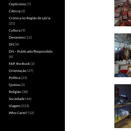
Cepticismo
(7)
Ciência
(2)
Crónica no Região de Leiria
(21)
Cultura
(9)
Devaneios
(12)
DN
(9)
DN – Publicado/Respondido
(6)
FAP, the Book
(2)
Orientação
(27)
Política
(23)
Queixa
(2)
Religião
(38)
Sociedade
(46)
Viagem
(223)
Who Cares?
(12)