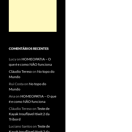
COMENTÁRIOS RECENTES
Lucy
on
HOMEOPATIA – O
que é e como NÃO funciona
Cláudio Tereso
on
No topo do
Mundo
Rui Costa
on
No topo do
Mundo
Ana
on
HOMEOPATIA – O que
é e como NÃO funciona
Cláudio Tereso
on
Teste de
Kayak Insuflável Itiwit 2 da
Tribord
Luciano Santos
on
Teste de
Kayak Insuflável Itiwit 2 da