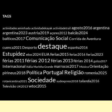
TAGS
agosto2016
argentina
actividadecaminhada
actividadekayak
actividadetrail
balcãs2024
argentina2023
austria2019
açores2012
Comunicação Social
balticos2017
Corrida de Aventura
destaque
cuenca2021
Desporto
espanha2016
Estupidez
EUA
ferias2015
etoc2024
ferias2016
ferias2023
férias 2012
férias 2011
férias 2013
férias 2014
galiza2017
Internacional
Orientação
marrocos2017
Itália
Marinha Grande
Música
Portugal
Religião
Política
pirineus2018
romenia2025
Sociedade
tailandia2016
rotavicentina2021
sudexpress2018
wtoc2015
Televisão
UK2013