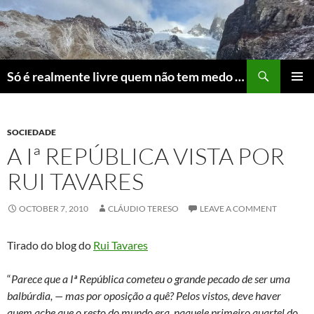
Skip
to
content
Search
Só é realmente livre quem não tem medo do ridículo
PRIMAR
MENU
SOCIEDADE
A Iª REPÚBLICA VISTA POR
RUI TAVARES
OCTOBER 7, 2010
CLÁUDIO TERESO
LEAVE A COMMENT
Tirado do blog do
Rui Tavares
“
Parece que a Iª República cometeu o grande pecado de ser uma
balbúrdia, — mas por oposição a quê? Pelos vistos, deve haver
quem ache que o resto do mundo era, naquele primeiro quartel do