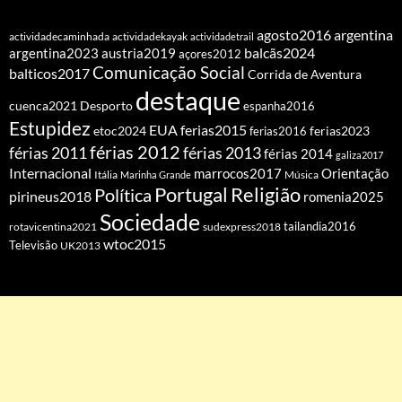
agosto2016
argentina
actividadecaminhada
actividadekayak
actividadetrail
balcãs2024
argentina2023
austria2019
açores2012
Comunicação Social
balticos2017
Corrida de Aventura
destaque
cuenca2021
Desporto
espanha2016
Estupidez
EUA
ferias2015
etoc2024
ferias2016
ferias2023
férias 2012
férias 2011
férias 2013
férias 2014
galiza2017
Internacional
Orientação
marrocos2017
Itália
Marinha Grande
Música
Portugal
Religião
Política
pirineus2018
romenia2025
Sociedade
tailandia2016
rotavicentina2021
sudexpress2018
wtoc2015
Televisão
UK2013