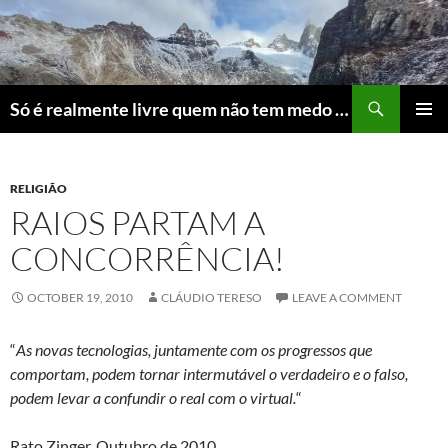
Skip
to
content
Search
Só é realmente livre quem não tem medo do ridículo
PRIMAR
MENU
RELIGIÃO
RAIOS PARTAM A
CONCORRÊNCIA!
OCTOBER 19, 2010
CLÁUDIO TERESO
LEAVE A COMMENT
“
As novas tecnologias, juntamente com os progressos que
comportam, podem tornar intermutável o verdadeiro e o falso,
podem levar a confundir o real com o virtual.
“
Rato Zinger, Outubro de 2010