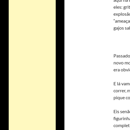
eles: gr
explosão
“ameaças
gajos sa
Passado
novo mo
era obvi
E lá vam
correr, 
pique co
Eis senã
figurinh
completa