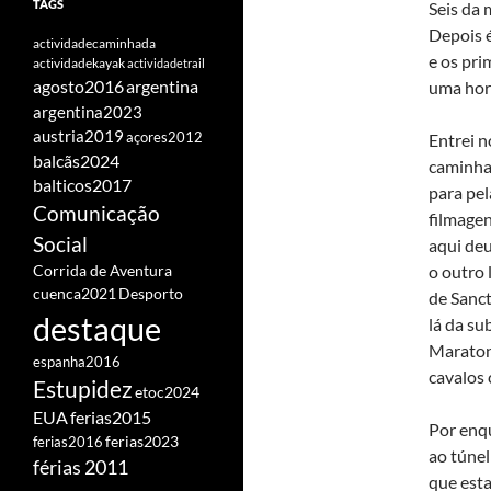
TAGS
Seis da 
Depois é
actividadecaminhada
e os pri
actividadekayak
actividadetrail
agosto2016
argentina
uma hora
argentina2023
austria2019
açores2012
Entrei 
balcãs2024
caminhad
balticos2017
para pel
Comunicação
filmagen
Social
aqui deu
o outro 
Corrida de Aventura
cuenca2021
Desporto
de Sanct
destaque
lá da su
Maraton
espanha2016
cavalos 
Estupidez
etoc2024
EUA
ferias2015
Por enqu
ferias2016
ferias2023
ao túnel
férias 2011
que esta