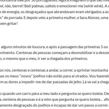
itei, não, berrei! Bati palmas, salteis e emocionei-me (wink wink). 
 de energia, os desgraçados que abrandavam eram obrigados a ace
” de porrada. E depois veio a primeira mulher, a Sara Alonzo, uma
bem gritar!
 alguns minutos de loucura, e após a passagem das primeiras 5 o
vimento. Centenas de pessoas começam a desmobilizar e a descer
o, o mesmo que o meu, ir ver a chegada dos primeiros.
os nós, centenas e centenas a andar, a correr, a sprintar montanha 
mas os meus “novos” joelhos não estão para aí virados. Vou fazend
m as dores a impedir-me de dar passadas de jeito. Lá se vai a che
o quando um carro pára a meu lado e pergunta se quero boleia. Dev
a, centena de pessoas e é a mim que pergunta se quero boleia… afi
mente desgraçado do joelhos e incapaz de dar um passo a correr.