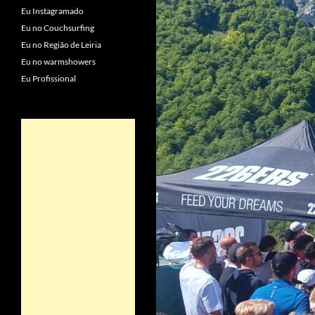
Eu Instagramado
Eu no Couchsurfing
Eu no Região de Leiria
Eu no warmshowers
Eu Profissional