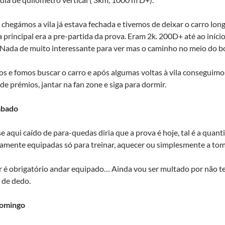
hegámos a vila já estava fechada e tivemos de deixar o carro long
 principal era a pre-partida da prova. Eram 2k. 200D+ até ao iníc
 Nada de muito interessante para ver mas o caminho no meio do b
 e fomos buscar o carro e após algumas voltas à vila conseguimos
de prémios, jantar na fan zone e siga para dormir.
sábado
se aqui caído de para-quedas diria que a prova é hoje, tal é a quan
amente equipadas só para treinar, aquecer ou simplesmente a to
r é obrigatório andar equipado… Ainda vou ser multado por não t
 de dedo.
Domingo