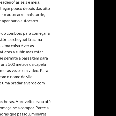
adeiro” às seis e meia.
chegar pouco depois das oito
ar o autocarro mais tarde,
r apanhar o autocarro.
o do comboio para começar a
ória e cheguei lá acima
. Uma coisa é ver as
tletas a subir, mas estar
que permite a passagem para
a uns 500 metros da capela
númeras vezes em video. Para
com o nome da vila:
o uma pradaria verde com
s horas. Aproveito e vou até
 começa-se a compor. Parecia
horas que passou, milhares