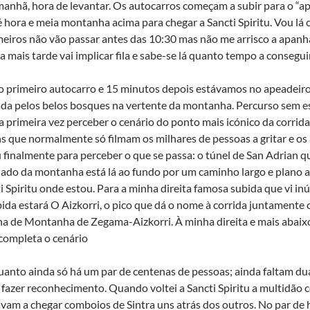
manhã, hora de levantar. Os autocarros começam a subir para o “ape
 hora e meia montanha acima para chegar a Sancti Spiritu. Vou lá 
meiros não vão passar antes das 10:30 mas não me arrisco a apanh
 mais tarde vai implicar fila e sabe-se lá quanto tempo a consegui
no primeiro autocarro e 15 minutos depois estávamos no apeadeir
a pelos belos bosques na vertente da montanha. Percurso sem est
a primeira vez perceber o cenário do ponto mais icónico da corrida
s que normalmente só filmam os milhares de pessoas a gritar e os a
 finalmente para perceber o que se passa: o túnel de San Adrian 
lado da montanha está lá ao fundo por um caminho largo e plano 
i Spiritu onde estou. Para a minha direita famosa subida que vi i
bida estará O Aizkorri, o pico que dá o nome à corrida juntamente 
a de Montanha de Zegama-Aizkorri. À minha direita e mais abaix
completa o cenário
anto ainda só há um par de centenas de pessoas; ainda faltam dua
 fazer reconhecimento. Quando voltei a Sancti Spiritu a multidão
vam a chegar comboios de Sintra uns atrás dos outros. No par de 