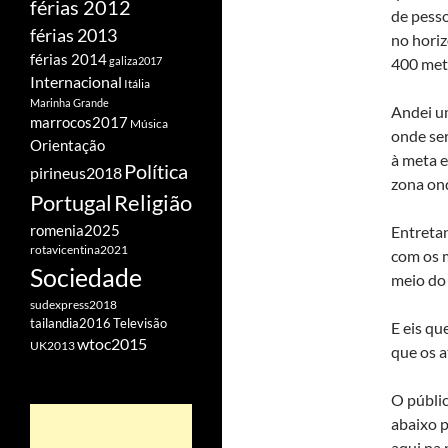
férias 2012
de pess
férias 2013
no horiz
férias 2014
galiza2017
400 met
Internacional
Itália
Marinha Grande
Andei u
marrocos2017
Música
onde ser
Orientação
à meta e
Política
pirineus2018
zona ond
Portugal
Religião
romenia2025
Entretan
rotavicentina2021
com os 
Sociedade
meio do
sudexpress2018
tailandia2016
Televisão
E eis q
wtoc2015
UK2013
que os a
O públic
abaixo p
aqui na