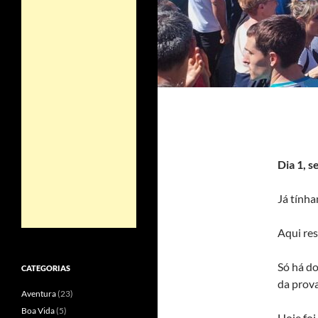
Dia 1, s
Já tínha
Aqui res
Só há do
CATEGORIAS
da prova
Aventura
(23)
Boa Vida
(5)
Hoje foi