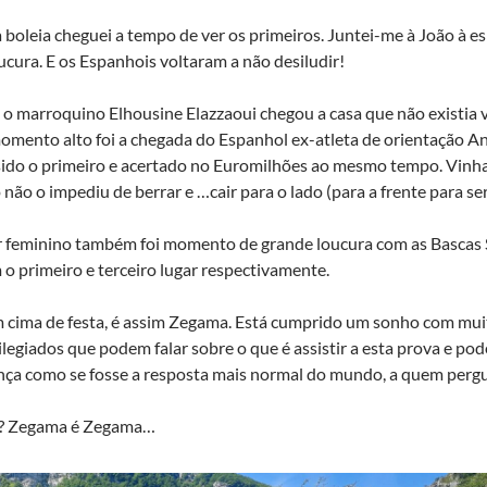
 boleia cheguei a tempo de ver os primeiros. Juntei-me à João à 
ucura. E os Espanhois voltaram a não desiludir!
 marroquino Elhousine Elazzaoui chegou a casa que não existia vo
omento alto foi a chegada do Espanhol ex-atleta de orientação A
 sido o primeiro e acertado no Euromilhões ao mesmo tempo. Vinh
 não o impediu de berrar e …cair para o lado (para a frente para se
r feminino também foi momento de grande loucura com as Bascas 
o primeiro e terceiro lugar respectivamente.
 cima de festa, é assim Zegama. Está cumprido um sonho com muit
ilegiados que podem falar sobre o que é assistir a esta prova e po
nça como se fosse a resposta mais normal do mundo, a quem pergu
? Zegama é Zegama…