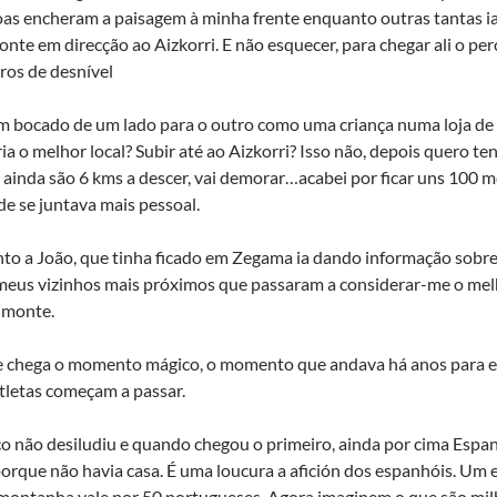
oas encheram a paisagem à minha frente enquanto outras tantas 
onte em direcção ao Aizkorri. E não esquecer, para chegar ali o pe
ros de desnível
m bocado de um lado para o outro como uma criança numa loja de
ia o melhor local? Subir até ao Aizkorri? Isso não, depois quero te
 ainda são 6 kms a descer, vai demorar…acabei por ficar uns 100 
e se juntava mais pessoal.
to a João, que tinha ficado em Zegama ia dando informação sobre 
meus vizinhos mais próximos que passaram a considerar-me o mel
 monte.
ue chega o momento mágico, o momento que andava há anos para 
tletas começam a passar.
o não desiludiu e quando chegou o primeiro, ainda por cima Espanh
orque não havia casa. É uma loucura a afición dos espanhóis. Um e
 montanha vale por 50 portugueses. Agora imaginem o que são mil