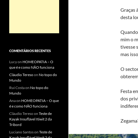
Graças à
desta lo
Quando o
mim o m
tivesse
COMENTÁRIOS RECENTES
mas isso
Lucy
on
HOMEOPATIA – O
que é e como NÃO funciona
O secto
Cláudio Tereso
on
No topo do
obterem 
Mundo
Rui Costa
on
No topo do
Festa em
Mundo
dos priv
Ana
on
HOMEOPATIA – O que
indifere
é e como NÃO funciona
Cláudio Tereso
on
Teste de
Kayak Insuflável Itiwit 2 da
Zegama
Tribord
Luciano Santos
on
Teste de
Kayak Insuflável Itiwit 2 da