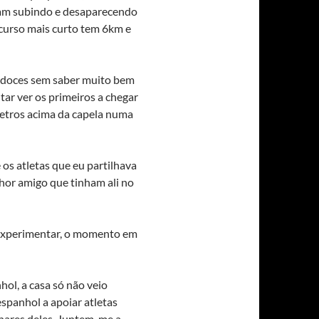
iam subindo e desaparecendo
rcurso mais curto tem 6km e
 doces sem saber muito bem
ntar ver os primeiros a chegar
metros acima da capela numa
os atletas que eu partilhava
hor amigo que tinham ali no
experimentar, o momento em
ol, a casa só não veio
spanhol a apoiar atletas
hares deles. Juntem-me a