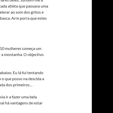
A cada atleta que passava uma
lerar ao som dos gritos e
 basca. Arre porra que estes
u 10 mulheres começa um
 a montanha. O objectivo
abaixo. Eu lá fui tentando
o o que posso na descida a
gada dos primeiros…
ia ir a fazer uma bela
nal há vantagens de estar