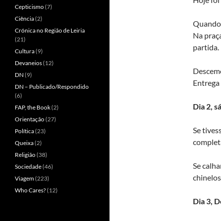
Cepticismo
(7)
Ciência
(2)
Quando c
Crónica no Região de Leiria
Na praça
(21)
partida.
Cultura
(9)
Devaneios
(12)
Descemos
DN
(9)
Entrega 
DN – Publicado/Respondido
(6)
Dia 2, 
FAP, the Book
(2)
Orientação
(27)
Se tives
Política
(23)
complet
Queixa
(2)
Religião
(38)
Se calha
Sociedade
(46)
chinelos
Viagem
(223)
Who Cares?
(12)
Dia 3, 