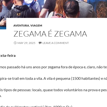
AVENTURA
,
VIAGEM
ZEGAMA É ZEGAMA
MAY 29, 2025
LEAVE A COMMENT
exta-feira
mos passado há uns anos por zegama fora de época e, claro, não te
pira-se trail em toda a vila. A vila é pequena (1500 habitantes) e 
is tipos de pessoas: locais, quase todos voluntários na prova e p
.
 dia de quilómetro vertical ( 3km, 1000 m D+).