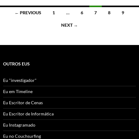
Posts
← PREVIOUS
1
…
6
7
8
9
navigation
NEXT →
OUTROS EUS
Eu "investigador"
Eu em Timeline
Eu Escritor de Cenas
Eu Escritor de Informática
Eu Instagramado
Eu no Couchsurfing