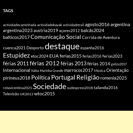
TAGS
agosto2016
argentina
actividadecaminhada
actividadekayak
actividadetrail
balcãs2024
argentina2023
austria2019
açores2012
Comunicação Social
balticos2017
Corrida de Aventura
destaque
cuenca2021
Desporto
espanha2016
Estupidez
EUA
ferias2015
etoc2024
ferias2016
ferias2023
férias 2012
férias 2011
férias 2013
férias 2014
galiza2017
Internacional
Orientação
marrocos2017
Itália
Marinha Grande
Música
Portugal
Religião
Política
pirineus2018
romenia2025
Sociedade
tailandia2016
rotavicentina2021
sudexpress2018
wtoc2015
Televisão
UK2013