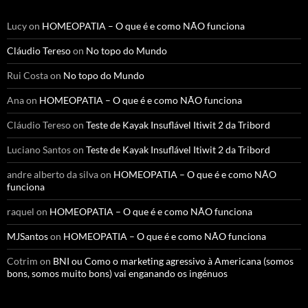
Lucy
on
HOMEOPATIA – O que é e como NÃO funciona
Cláudio Tereso
on
No topo do Mundo
Rui Costa
on
No topo do Mundo
Ana
on
HOMEOPATIA – O que é e como NÃO funciona
Cláudio Tereso
on
Teste de Kayak Insuflável Itiwit 2 da Tribord
Luciano Santos
on
Teste de Kayak Insuflável Itiwit 2 da Tribord
andre alberto da silva
on
HOMEOPATIA – O que é e como NÃO
funciona
raquel
on
HOMEOPATIA – O que é e como NÃO funciona
MJSantos
on
HOMEOPATIA – O que é e como NÃO funciona
Cotrim
on
BNI ou Como o marketing agressivo à Americana (somos
bons, somos muito bons) vai enganando os ingénuos