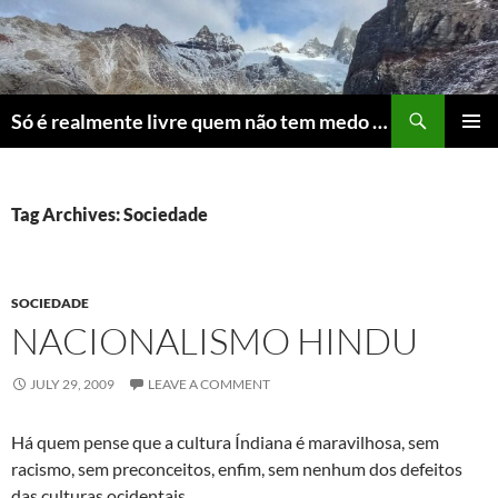
Skip
to
content
Search
Só é realmente livre quem não tem medo do ridículo
PRIMAR
MENU
Tag Archives: Sociedade
SOCIEDADE
NACIONALISMO HINDU
JULY 29, 2009
LEAVE A COMMENT
Há quem pense que a cultura Índiana é maravilhosa, sem
racismo, sem preconceitos, enfim, sem nenhum dos defeitos
das culturas ocidentais.