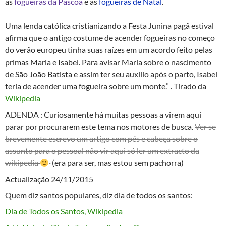
às
fogueiras da Páscoa
e às
fogueiras de Natal
.
Uma lenda católica cristianizando a Festa Junina pagã estival
afirma que o antigo costume de acender fogueiras no começo
do verão europeu tinha suas raízes em um acordo feito pelas
primas Maria e Isabel. Para avisar Maria sobre o nascimento
de São João Batista e assim ter seu auxílio após o parto, Isabel
teria de acender uma fogueira sobre um monte.” . Tirado da
Wikipedia
ADENDA : Curiosamente há muitas pessoas a virem aqui
parar por procurarem este tema nos motores de busca.
Ver se
brevemente escrevo um artigo com pés e cabeça sobre o
assunto para o pessoal não vir aqui só ler um extracto da
wikipedia
(era para ser, mas estou sem pachorra)
Actualização 24/11/2015
Quem diz santos populares, diz dia de todos os santos:
Dia de Todos os Santos, Wikipedia