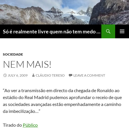
Skip
to
content
Search
Só é realmente livre quem não tem medo do ridículo
PRIMAR
MENU
SOCIEDADE
NEM MAIS!
JULY 6, 2009
CLÁUDIO TERESO
LEAVE A COMMENT
“Ao ver a transmissão em directo da chegada de Ronaldo ao
estádio do Real Madrid pudemos aprofundar o receio de que
as sociedades avançadas estão empenhadamente a caminho
da imbecilização…”
Tirado do
Público