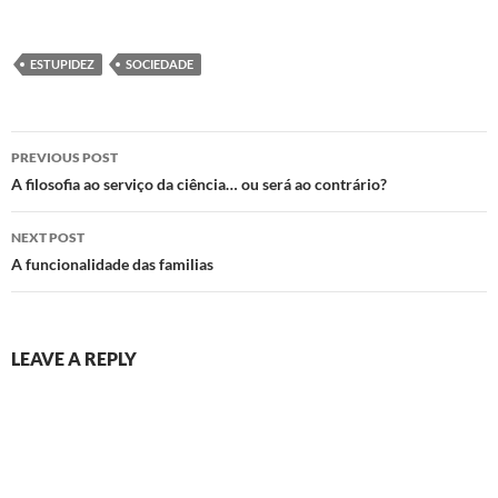
ESTUPIDEZ
SOCIEDADE
Post
PREVIOUS POST
navigation
A filosofia ao serviço da ciência… ou será ao contrário?
NEXT POST
A funcionalidade das familias
LEAVE A REPLY