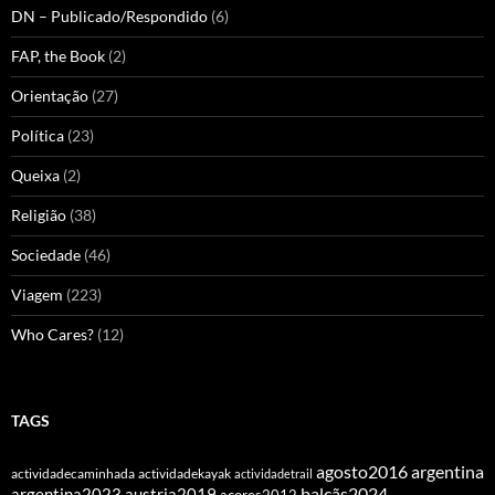
DN – Publicado/Respondido
(6)
FAP, the Book
(2)
Orientação
(27)
Política
(23)
Queixa
(2)
Religião
(38)
Sociedade
(46)
Viagem
(223)
Who Cares?
(12)
TAGS
agosto2016
argentina
actividadecaminhada
actividadekayak
actividadetrail
balcãs2024
argentina2023
austria2019