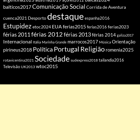
açores2012
Comunicação Social
balticos2017
Corrida de Aventura
destaque
cuenca2021
Desporto
espanha2016
Estupidez
EUA
ferias2015
etoc2024
ferias2016
ferias2023
férias 2012
férias 2011
férias 2013
férias 2014
galiza2017
Internacional
Orientação
marrocos2017
Itália
Marinha Grande
Música
Portugal
Religião
Política
pirineus2018
romenia2025
Sociedade
tailandia2016
rotavicentina2021
sudexpress2018
wtoc2015
Televisão
UK2013