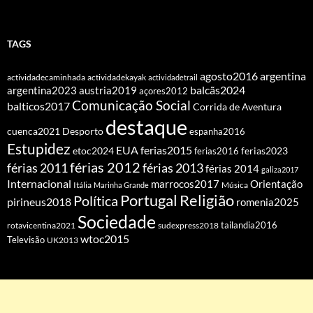
TAGS
agosto2016
argentina
actividadecaminhada
actividadekayak
actividadetrail
balcãs2024
argentina2023
austria2019
açores2012
Comunicação Social
balticos2017
Corrida de Aventura
destaque
cuenca2021
Desporto
espanha2016
Estupidez
EUA
ferias2015
etoc2024
ferias2016
ferias2023
férias 2012
férias 2011
férias 2013
férias 2014
galiza2017
Internacional
Orientação
marrocos2017
Itália
Marinha Grande
Música
Portugal
Religião
Política
pirineus2018
romenia2025
Sociedade
tailandia2016
rotavicentina2021
sudexpress2018
wtoc2015
Televisão
UK2013