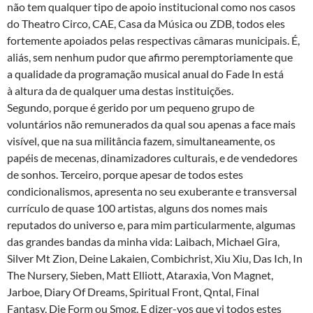
não tem qualquer tipo de apoio institucional como nos casos
do Theatro Circo, CAE, Casa da Música ou ZDB, todos eles
fortemente apoiados pelas respectivas câmaras municipais. É,
aliás, sem nenhum pudor que afirmo peremptoriamente que
a qualidade da programação musical anual do Fade In está
à altura da de qualquer uma destas instituições.
Segundo, porque é gerido por um pequeno grupo de
voluntários não remunerados da qual sou apenas a face mais
visível, que na sua militância fazem, simultaneamente, os
papéis de mecenas, dinamizadores culturais, e de vendedores
de sonhos. Terceiro, porque apesar de todos estes
condicionalismos, apresenta no seu exuberante e transversal
currículo de quase 100 artistas, alguns dos nomes mais
reputados do universo e, para mim particularmente, algumas
das grandes bandas da minha vida: Laibach, Michael Gira,
Silver Mt Zion, Deine Lakaien, Combichrist, Xiu Xiu, Das Ich, In
The Nursery, Sieben, Matt Elliott, Ataraxia, Von Magnet,
Jarboe, Diary Of Dreams, Spiritual Front, Qntal, Final
Fantasy, Die Form ou Smog. E dizer-vos que vi todos estes