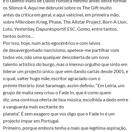
e o talento inato de David Fonseca mesmo antes deste formar
os Silence 4. Aqui me debrucei sobre os The Gift muito
antes da crítica em geral, e aqui vaticinei, em primeira mão,
sobre Mikroben Krieg, Phase, The Allstar Project, Born A Lion,
Loto, Yesterday, Dapunksportif, ESC, Gomo, entre tantos,
tantos outros…
Por isso, hoje, num acto egocêntrico e com laivos
de desavergonhado narcisismo, apetece-me partilhar com
todos vós, não uma qualquer descoberta de um novo
talento artístico do burgo, mas o imenso orgulho que sinto em
liderar um projecto único, que vem dando cartas desde 2001, e
o qual, valter hugo mãe, escritor agraciado com o
prémio literário José Saramago, assim definiu: “Em Leiria, um
grupo de malta sexy criou o Fade In, que é como quem
diz, uma contínua oferta de boa música, escolhida a dedo entre
a vanguarda mais excitante do
planeta”. É sem exagero que vos digo que o Fade In é um
projecto ímpar em Portugal.
Primeiro, porque embora tenha a mais que legítima aspiração,