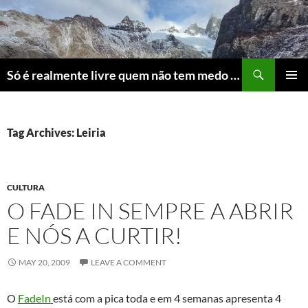
Skip
to
content
Search
Só é realmente livre quem não tem medo do ridículo
PRIMAR
MENU
Tag Archives: Leiria
CULTURA
O FADE IN SEMPRE A ABRIR
E NÓS A CURTIR!
MAY 20, 2009
LEAVE A COMMENT
O
FadeIn
está com a pica toda e em 4 semanas apresenta 4