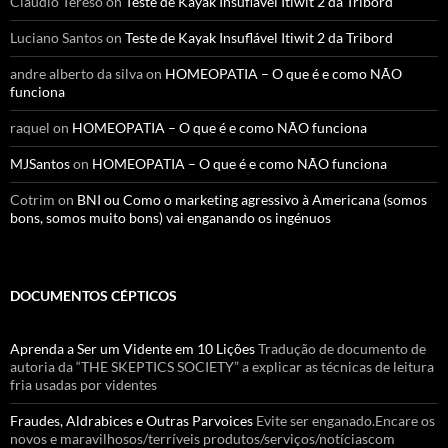
Cláudio Tereso
on
Teste de Kayak Insuflável Itiwit 2 da Tribord
Luciano Santos
on
Teste de Kayak Insuflável Itiwit 2 da Tribord
andre alberto da silva
on
HOMEOPATIA – O que é e como NÃO
funciona
raquel
on
HOMEOPATIA – O que é e como NÃO funciona
MJSantos
on
HOMEOPATIA – O que é e como NÃO funciona
Cotrim
on
BNI ou Como o marketing agressivo à Americana (somos
bons, somos muito bons) vai enganando os ingénuos
DOCUMENTOS CÉPTICOS
Aprenda a Ser um Vidente em 10 Lições
Tradução de documento de
autoria da “THE SKEPTICS SOCIETY” a explicar as técnicas de leitura
fria usadas por videntes
Fraudes, Aldrabices e Outras Parvoices
Evite ser enganado.Encare os
novos e maravilhosos/terríveis produtos/serviços/notíciascom