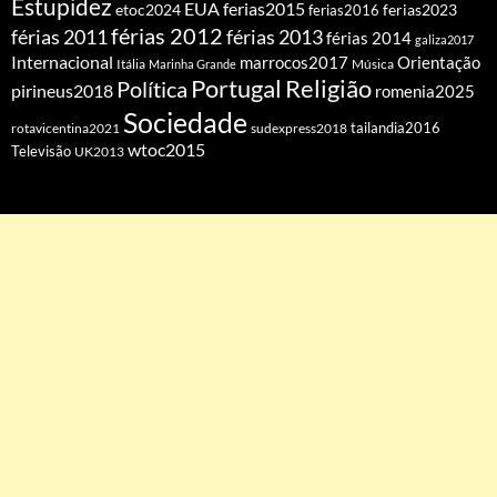
Estupidez
EUA
ferias2015
etoc2024
ferias2016
ferias2023
férias 2012
férias 2011
férias 2013
férias 2014
galiza2017
Internacional
Orientação
marrocos2017
Itália
Marinha Grande
Música
Portugal
Religião
Política
pirineus2018
romenia2025
Sociedade
tailandia2016
rotavicentina2021
sudexpress2018
wtoc2015
Televisão
UK2013