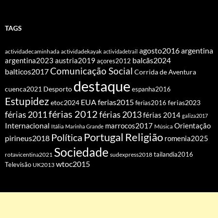
TAGS
agosto2016
argentina
actividadecaminhada
actividadekayak
actividadetrail
balcãs2024
argentina2023
austria2019
açores2012
Comunicação Social
balticos2017
Corrida de Aventura
destaque
cuenca2021
Desporto
espanha2016
Estupidez
EUA
ferias2015
etoc2024
ferias2016
ferias2023
férias 2012
férias 2011
férias 2013
férias 2014
galiza2017
Internacional
Orientação
marrocos2017
Itália
Marinha Grande
Música
Portugal
Religião
Política
pirineus2018
romenia2025
Sociedade
tailandia2016
rotavicentina2021
sudexpress2018
wtoc2015
Televisão
UK2013