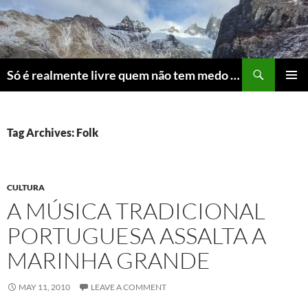
Skip
to
content
Search
Só é realmente livre quem não tem medo do ridículo
PRIMAR
MENU
Tag Archives: Folk
CULTURA
A MÚSICA TRADICIONAL
PORTUGUESA ASSALTA A
MARINHA GRANDE
MAY 11, 2010
LEAVE A COMMENT