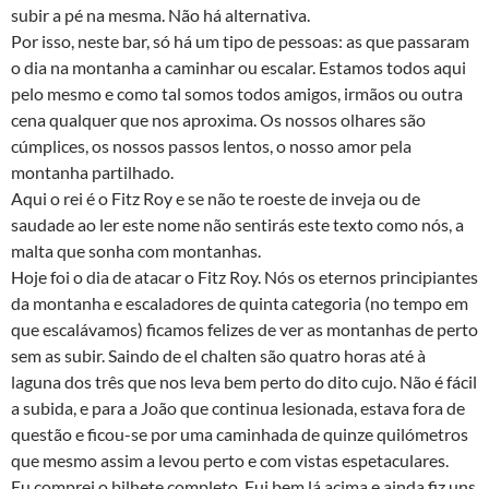
subir a pé na mesma. Não há alternativa.
Por isso, neste bar, só há um tipo de pessoas: as que passaram
o dia na montanha a caminhar ou escalar. Estamos todos aqui
pelo mesmo e como tal somos todos amigos, irmãos ou outra
cena qualquer que nos aproxima. Os nossos olhares são
cúmplices, os nossos passos lentos, o nosso amor pela
montanha partilhado.
Aqui o rei é o Fitz Roy e se não te roeste de inveja ou de
saudade ao ler este nome não sentirás este texto como nós, a
malta que sonha com montanhas.
Hoje foi o dia de atacar o Fitz Roy. Nós os eternos principiantes
da montanha e escaladores de quinta categoria (no tempo em
que escalávamos) ficamos felizes de ver as montanhas de perto
sem as subir. Saindo de el chalten são quatro horas até à
laguna dos três que nos leva bem perto do dito cujo. Não é fácil
a subida, e para a João que continua lesionada, estava fora de
questão e ficou-se por uma caminhada de quinze quilómetros
que mesmo assim a levou perto e com vistas espetaculares.
Eu comprei o bilhete completo. Fui bem lá acima e ainda fiz uns