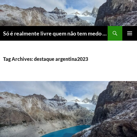
Skip
to
content
Search
Só é realmente livre quem não tem medo do ridículo
PRIMAR
MENU
Tag Archives: destaque argentina2023