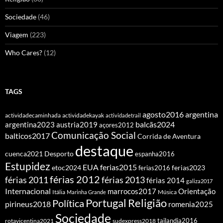
Sociedade
(46)
Viagem
(223)
Who Cares?
(12)
TAGS
agosto2016
argentina
actividadecaminhada
actividadekayak
actividadetrail
balcãs2024
argentina2023
austria2019
açores2012
Comunicação Social
balticos2017
Corrida de Aventura
destaque
cuenca2021
Desporto
espanha2016
Estupidez
EUA
ferias2015
etoc2024
ferias2016
ferias2023
férias 2012
férias 2011
férias 2013
férias 2014
galiza2017
Internacional
Orientação
marrocos2017
Itália
Marinha Grande
Música
Portugal
Religião
Política
pirineus2018
romenia2025
Sociedade
tailandia2016
rotavicentina2021
sudexpress2018