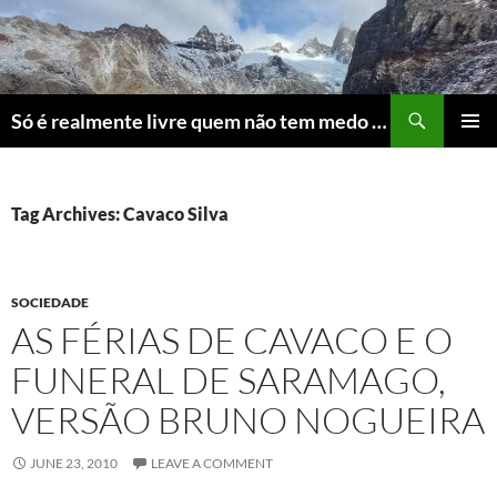
Skip
to
content
Search
Só é realmente livre quem não tem medo do ridículo
PRIMAR
MENU
Tag Archives: Cavaco Silva
SOCIEDADE
AS FÉRIAS DE CAVACO E O
FUNERAL DE SARAMAGO,
VERSÃO BRUNO NOGUEIRA
JUNE 23, 2010
LEAVE A COMMENT