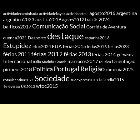
agosto2016
argentina
actividadecaminhada
actividadekayak
actividadetrail
balcãs2024
argentina2023
austria2019
açores2012
Comunicação Social
balticos2017
Corrida de Aventura
destaque
cuenca2021
Desporto
espanha2016
Estupidez
EUA
ferias2015
etoc2024
ferias2016
ferias2023
férias 2012
férias 2011
férias 2013
férias 2014
galiza2017
Internacional
Orientação
marrocos2017
Itália
Marinha Grande
Música
Portugal
Religião
Política
pirineus2018
romenia2025
Sociedade
tailandia2016
rotavicentina2021
sudexpress2018
wtoc2015
Televisão
UK2013