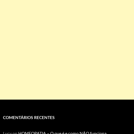
COMENTÁRIOS RECENTES
Lucy
on
HOMEOPATIA – O que é e como NÃO funciona