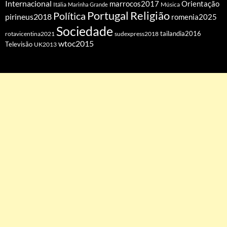
Internacional
Orientação
marrocos2017
Itália
Marinha Grande
Música
Portugal
Religião
Política
pirineus2018
romenia2025
Sociedade
tailandia2016
rotavicentina2021
sudexpress2018
wtoc2015
Televisão
UK2013