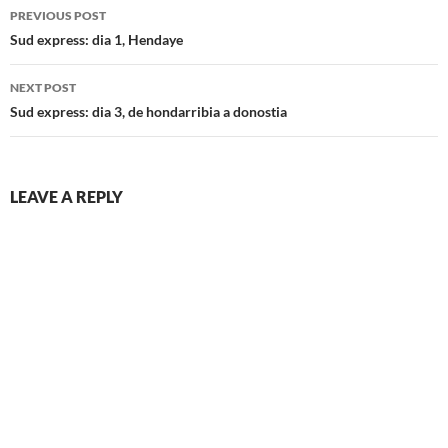
Post
PREVIOUS POST
navigation
Sud express: dia 1, Hendaye
NEXT POST
Sud express: dia 3, de hondarribia a donostia
LEAVE A REPLY