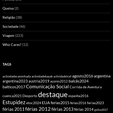
Queixa
(2)
Religião
(38)
Sociedade
(46)
Viagem
(223)
Who Cares?
(12)
TAGS
agosto2016
argentina
actividadecaminhada
actividadekayak
actividadetrail
balcãs2024
argentina2023
austria2019
açores2012
Comunicação Social
balticos2017
Corrida de Aventura
destaque
cuenca2021
Desporto
espanha2016
Estupidez
EUA
ferias2015
etoc2024
ferias2016
ferias2023
férias 2012
férias 2011
férias 2013
férias 2014
galiza2017