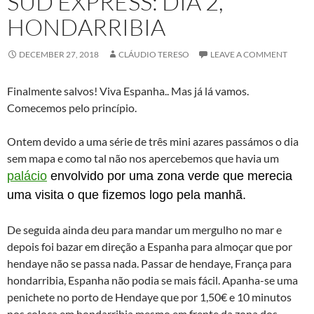
SUD EXPRESS: DIA 2,
HONDARRIBIA
DECEMBER 27, 2018
CLÁUDIO TERESO
LEAVE A COMMENT
Finalmente salvos! Viva Espanha.. Mas já lá vamos.
Comecemos pelo princípio.
Ontem devido a uma série de três mini azares passámos o dia
sem mapa e como tal não nos apercebemos que havia um
palácio
envolvido por uma zona verde que merecia
uma visita o que fizemos logo pela manhã.
De seguida ainda deu para mandar um mergulho no mar e
depois foi bazar em direção a Espanha para almoçar que por
hendaye não se passa nada. Passar de hendaye, França para
hondarribia, Espanha não podia se mais fácil. Apanha-se uma
penichete no porto de Hendaye que por 1,50€ e 10 minutos
nos coloca em hondarribia mesmo em frente da zona dos