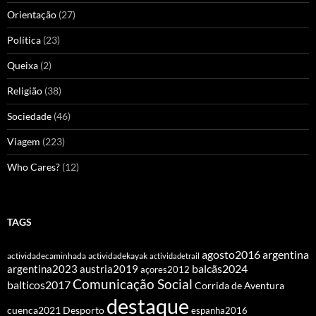
Orientação
(27)
Política
(23)
Queixa
(2)
Religião
(38)
Sociedade
(46)
Viagem
(223)
Who Cares?
(12)
TAGS
agosto2016
argentina
actividadecaminhada
actividadekayak
actividadetrail
balcãs2024
argentina2023
austria2019
açores2012
Comunicação Social
balticos2017
Corrida de Aventura
destaque
cuenca2021
Desporto
espanha2016