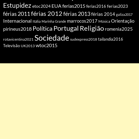
Estupidez
EUA
ferias2015
etoc2024
ferias2016
ferias2023
férias 2012
férias 2011
férias 2013
férias 2014
galiza2017
Internacional
Orientação
marrocos2017
Itália
Marinha Grande
Música
Portugal
Religião
Política
pirineus2018
romenia2025
Sociedade
tailandia2016
rotavicentina2021
sudexpress2018
wtoc2015
Televisão
UK2013