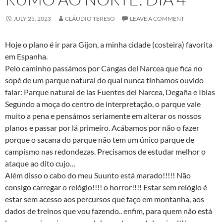
JULY 25, 2023
CLÁUDIO TERESO
LEAVE A COMMENT
Hoje o plano é ir para Gijon, a minha cidade (costeira) favorita
em Espanha.
Pelo caminho passámos por Cangas del Narcea que fica no
sopé de um parque natural do qual nunca tínhamos ouvido
falar: Parque natural de las Fuentes del Narcea, Degaña e Ibias
Segundo a moça do centro de interpretação, o parque vale
muito a pena e pensámos seriamente em alterar os nossos
planos e passar por lá primeiro. Acábamos por não o fazer
porque o sacana do parque não tem um único parque de
campismo nas redondezas. Precisamos de estudar melhor o
ataque ao dito cujo…
Além disso o cabo do meu Suunto está marado!!!!! Não
consigo carregar o relógio!!!! o horror!!!! Estar sem relógio é
estar sem acesso aos percursos que faço em montanha, aos
dados de treinos que vou fazendo.. enfim, para quem não está