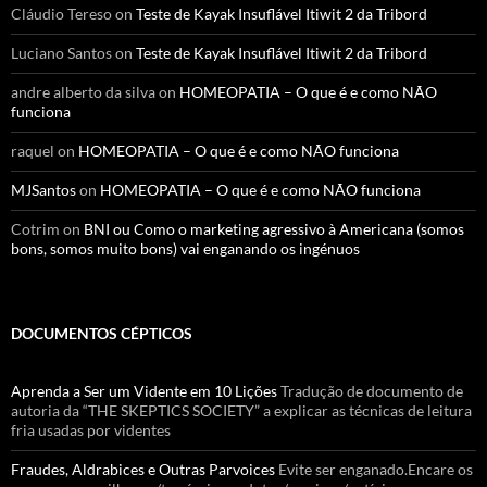
Cláudio Tereso
on
Teste de Kayak Insuflável Itiwit 2 da Tribord
Luciano Santos
on
Teste de Kayak Insuflável Itiwit 2 da Tribord
andre alberto da silva
on
HOMEOPATIA – O que é e como NÃO
funciona
raquel
on
HOMEOPATIA – O que é e como NÃO funciona
MJSantos
on
HOMEOPATIA – O que é e como NÃO funciona
Cotrim
on
BNI ou Como o marketing agressivo à Americana (somos
bons, somos muito bons) vai enganando os ingénuos
DOCUMENTOS CÉPTICOS
Aprenda a Ser um Vidente em 10 Lições
Tradução de documento de
autoria da “THE SKEPTICS SOCIETY” a explicar as técnicas de leitura
fria usadas por videntes
Fraudes, Aldrabices e Outras Parvoices
Evite ser enganado.Encare os