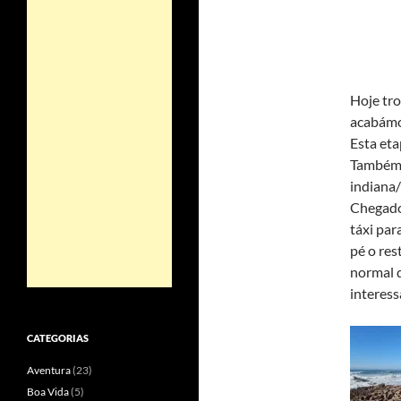
Hoje tro
acabámos
Esta eta
Também 
indiana
Chegado
táxi par
pé o res
normal q
interess
CATEGORIAS
Aventura
(23)
Boa Vida
(5)