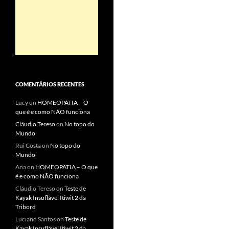
COMENTÁRIOS RECENTES
Lucy
on
HOMEOPATIA – O
que é e como NÃO funciona
Cláudio Tereso
on
No topo do
Mundo
Rui Costa
on
No topo do
Mundo
Ana
on
HOMEOPATIA – O que
é e como NÃO funciona
Cláudio Tereso
on
Teste de
Kayak Insuflável Itiwit 2 da
Tribord
Luciano Santos
on
Teste de
Kayak Insuflável Itiwit 2 da