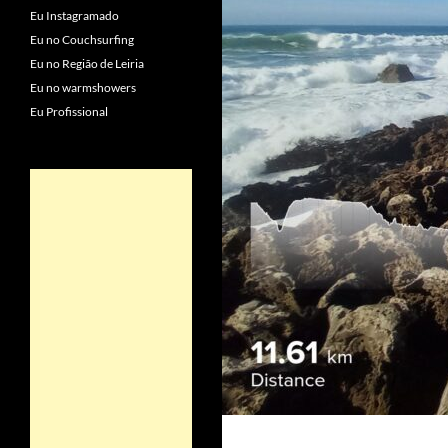
Eu Instagramado
Eu no Couchsurfing
Eu no Região de Leiria
Eu no warmshowers
Eu Profissional