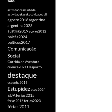
TAGS
actividadecaminhada
actividadekayak
actividadetrail
agosto2016
argentina
argentina2023
austria2019
açores2012
balcãs2024
balticos2017
Comunicação
Social
Corrida de Aventura
cuenca2021
Desporto
destaque
espanha2016
Estupidez
etoc2024
EUA
ferias2015
ferias2016
ferias2023
férias 2011