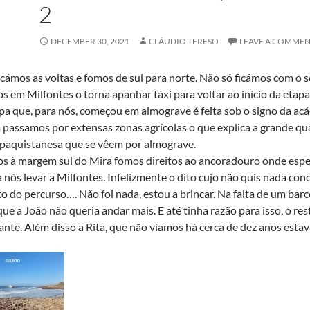
2
DECEMBER 30, 2021
CLÁUDIO TERESO
LEAVE A COMME
cámos as voltas e fomos de sul para norte. Não só ficámos com o 
 em Milfontes o torna apanhar táxi para voltar ao início da etapa 
pa que, para nós, começou em almograve é feita sob o signo da ac
passamos por extensas zonas agrícolas o que explica a grande qu
/paquistanesa que se vêem por almograve.
s à margem sul do Mira fomos direitos ao ancoradouro onde esp
a nós levar a Milfontes. Infelizmente o dito cujo não quis nada con
to do percurso…. Não foi nada, estou a brincar. Na falta de um barc
ue a João não queria andar mais. E até tinha razão para isso, o re
ante. Além disso a Rita, que não víamos há cerca de dez anos esta