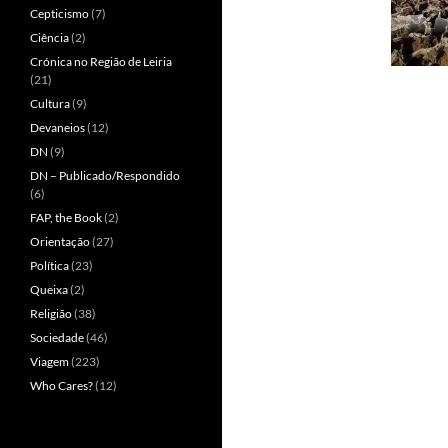
Cepticismo
(7)
Ciência
(2)
Crónica no Região de Leiria
(21)
Cultura
(9)
Devaneios
(12)
DN
(9)
DN – Publicado/Respondido
(6)
FAP, the Book
(2)
Orientação
(27)
Política
(23)
Queixa
(2)
Religião
(38)
Sociedade
(46)
Viagem
(223)
Who Cares?
(12)