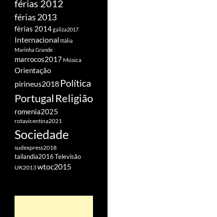
férias 2012
férias 2013
férias 2014
galiza2017
Internacional
Itália
Marinha Grande
marrocos2017
Música
Orientação
Política
pirineus2018
Portugal
Religião
romenia2025
rotavicentina2021
Sociedade
sudexpress2018
tailandia2016
Televisão
wtoc2015
UK2013