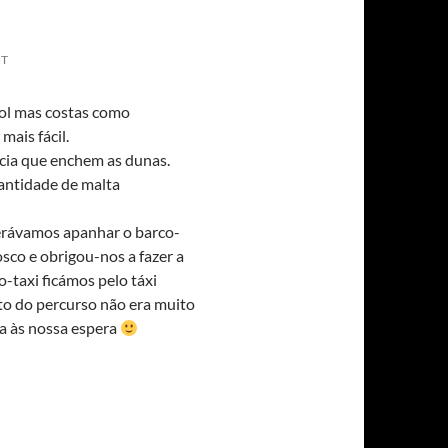
NT
sol mas costas como
mais fácil.
ácia que enchem as dunas.
antidade de malta
erávamos apanhar o barco-
osco e obrigou-nos a fazer a
o-taxi ficámos pelo táxi
sto do percurso não era muito
va às nossa espera