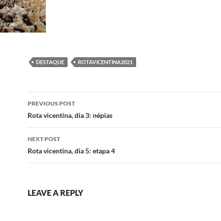
DESTAQUE
ROTAVICENTINA2021
Post
PREVIOUS POST
navigation
Rota vicentina, dia 3: népias
NEXT POST
Rota vicentina, dia 5: etapa 4
LEAVE A REPLY