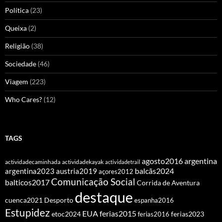
Política
(23)
Queixa
(2)
Religião
(38)
Sociedade
(46)
Viagem
(223)
Who Cares?
(12)
TAGS
agosto2016
argentina
actividadecaminhada
actividadekayak
actividadetrail
balcãs2024
argentina2023
austria2019
açores2012
Comunicação Social
balticos2017
Corrida de Aventura
destaque
cuenca2021
Desporto
espanha2016
Estupidez
EUA
ferias2015
etoc2024
ferias2016
ferias2023