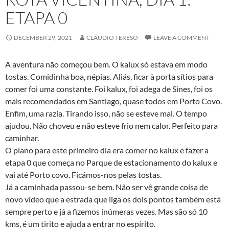
ETAPA 0
DECEMBER 29, 2021
CLÁUDIO TERESO
LEAVE A COMMENT
A aventura não começou bem. O kalux só estava em modo
tostas. Comidinha boa, népias. Aliás, ficar à porta sítios para
comer foi uma constante. Foi kalux, foi adega de Sines, foi os
mais recomendados em Santiago, quase todos em Porto Covo.
Enfim, uma razia. Tirando isso, não se esteve mal. O tempo
ajudou. Não choveu e não esteve frio nem calor. Perfeito para
caminhar.
O plano para este primeiro dia era comer no kalux e fazer a
etapa 0 que começa no Parque de estacionamento do kalux e
vai até Porto covo. Ficámos-nos pelas tostas.
Já a caminhada passou-se bem. Não ser vê grande coisa de
novo vídeo que a estrada que liga os dois pontos também está
sempre perto e já a fizemos inúmeras vezes. Mas são só 10
kms, é um tirito e ajuda a entrar no espírito.