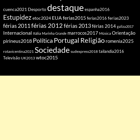
destaque
cuenca2021
Desporto
espanha2016
Estupidez
EUA
ferias2015
etoc2024
ferias2016
ferias2023
férias 2012
férias 2011
férias 2013
férias 2014
galiza2017
Internacional
Orientação
marrocos2017
Itália
Marinha Grande
Música
Portugal
Religião
Política
pirineus2018
romenia2025
Sociedade
tailandia2016
rotavicentina2021
sudexpress2018
wtoc2015
Televisão
UK2013