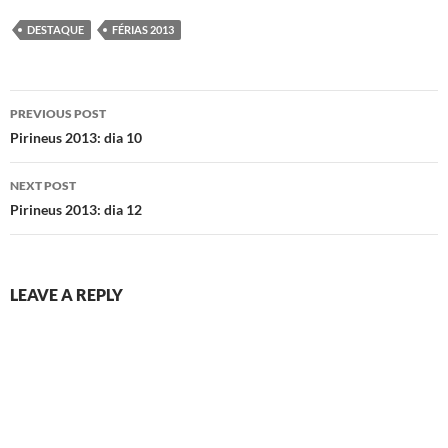
DESTAQUE
FÉRIAS 2013
Post
PREVIOUS POST
navigation
Pirineus 2013: dia 10
NEXT POST
Pirineus 2013: dia 12
LEAVE A REPLY