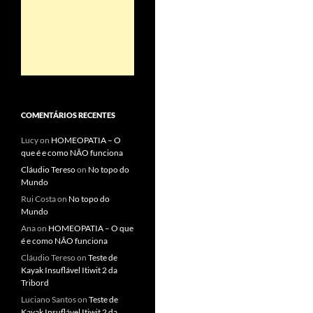
COMENTÁRIOS RECENTES
Lucy
on
HOMEOPATIA – O
que é e como NÃO funciona
Cláudio Tereso
on
No topo do
Mundo
Rui Costa
on
No topo do
Mundo
Ana
on
HOMEOPATIA – O que
é e como NÃO funciona
Cláudio Tereso
on
Teste de
Kayak Insuflável Itiwit 2 da
Tribord
Luciano Santos
on
Teste de
Kayak Insuflável Itiwit 2 da