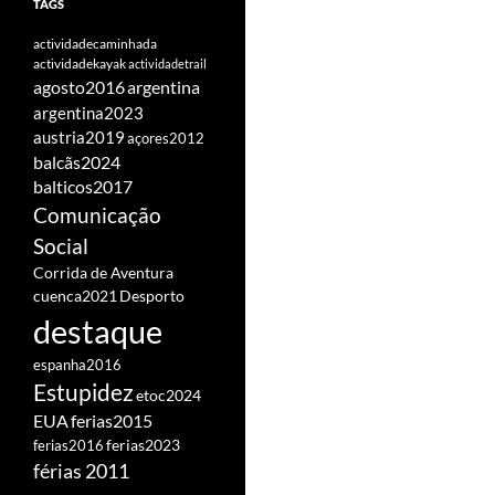
TAGS
actividadecaminhada
actividadekayak
actividadetrail
agosto2016
argentina
argentina2023
austria2019
açores2012
balcãs2024
balticos2017
Comunicação
Social
Corrida de Aventura
cuenca2021
Desporto
destaque
espanha2016
Estupidez
etoc2024
EUA
ferias2015
ferias2016
ferias2023
férias 2011