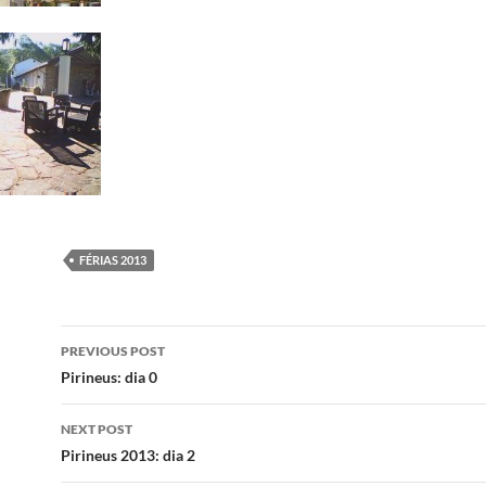
FÉRIAS 2013
Post
PREVIOUS POST
navigation
Pirineus: dia 0
NEXT POST
Pirineus 2013: dia 2