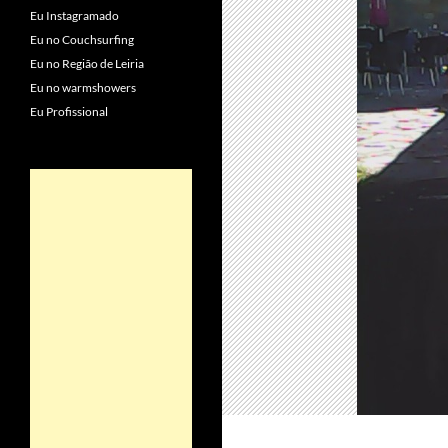
Eu Instagramado
Eu no Couchsurfing
Eu no Região de Leiria
Eu no warmshowers
Eu Profissional