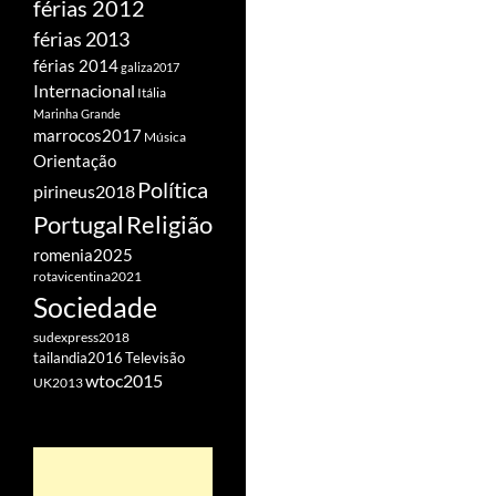
férias 2012
férias 2013
férias 2014
galiza2017
Internacional
Itália
Marinha Grande
marrocos2017
Música
Orientação
Política
pirineus2018
Portugal
Religião
romenia2025
rotavicentina2021
Sociedade
sudexpress2018
tailandia2016
Televisão
wtoc2015
UK2013