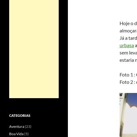
Hoje o d
almoçara
Já a tar
urbasa
a
sem leva
estaria 
Foto 1 :
Foto 2 
CATEGORIAS
Aventura
(23)
Boa Vida
(5)