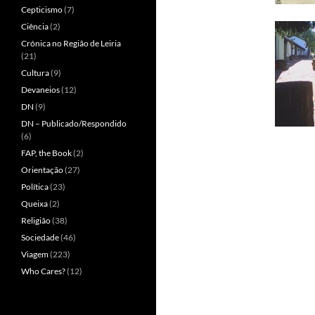
Cepticismo
(7)
Ciência
(2)
Crónica no Região de Leiria
(21)
Cultura
(9)
Devaneios
(12)
DN
(9)
DN – Publicado/Respondido
(6)
FAP, the Book
(2)
Orientação
(27)
Política
(23)
Queixa
(2)
Religião
(38)
Sociedade
(46)
Viagem
(223)
Who Cares?
(12)