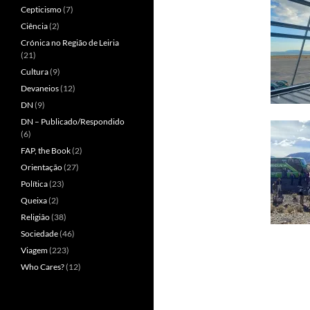
Cepticismo
(7)
Ciência
(2)
Crónica no Região de Leiria
(21)
Cultura
(9)
Devaneios
(12)
DN
(9)
DN – Publicado/Respondido
(6)
FAP, the Book
(2)
Orientação
(27)
Política
(23)
Queixa
(2)
Religião
(38)
Sociedade
(46)
Viagem
(223)
Who Cares?
(12)