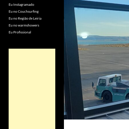
Eu Instagramado
Eu no Couchsurfing
Eu no Região de Leiria
Eu no warmshowers
Eu Profissional