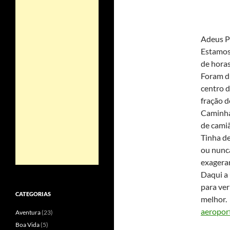
Adeus Pa
Estamos
de hora
Foram d
centro d
fração d
Caminhám
de camiã
Tinha de
ou nunca
exagerar
Daqui a 
para ver
CATEGORIAS
melhor.
aeropor
Aventura
(23)
Boa Vida
(5)