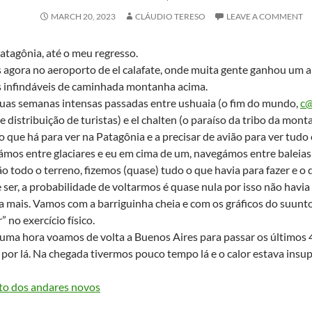
MARCH 20, 2023
CLÁUDIO TERESO
LEAVE A COMMENT
tagônia, até o meu regresso.
 agora no aeroporto de el calafate, onde muita gente ganhou um 
s infindáveis de caminhada montanha acima.
uas semanas intensas passadas entre ushuaia (o fim do mundo,
c
e distribuição de turistas) e el chalten (o paraíso da tribo da m
o que há para ver na Patagônia e a precisar de avião para ver tudo
os entre glaciares e eu em cima de um, navegámos entre baleias 
o todo o terreno, fizemos (quase) tudo o que havia para fazer e o
 ser, a probabilidade de voltarmos é quase nula por isso não havi
 mais. Vamos com a barriguinha cheia e com os gráficos do suunto 
” no exercício físico.
uma hora voamos de volta a Buenos Aires para passar os últimos 
 por lá. Na chegada tivermos pouco tempo lá e o calor estava insup
to dos andares novos