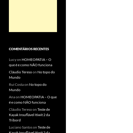
COMENTÁRIOS RECENTES
Lucy
on
HOMEOPATIA – O
que é e como NÃO funciona
Cláudio Tereso
on
No topo do
Mundo
Rui Costa
on
No topo do
Mundo
Ana
on
HOMEOPATIA – O que
é e como NÃO funciona
Cláudio Tereso
on
Teste de
Kayak Insuflável Itiwit 2 da
Tribord
Luciano Santos
on
Teste de
Kayak Insuflável Itiwit 2 da