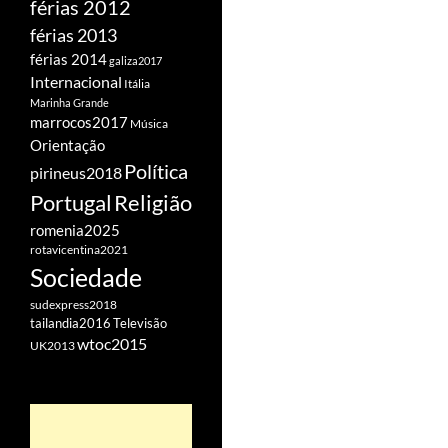
férias 2012
férias 2013
férias 2014
galiza2017
Internacional
Itália
Marinha Grande
marrocos2017
Música
Orientação
Política
pirineus2018
Portugal
Religião
romenia2025
rotavicentina2021
Sociedade
sudexpress2018
tailandia2016
Televisão
wtoc2015
UK2013