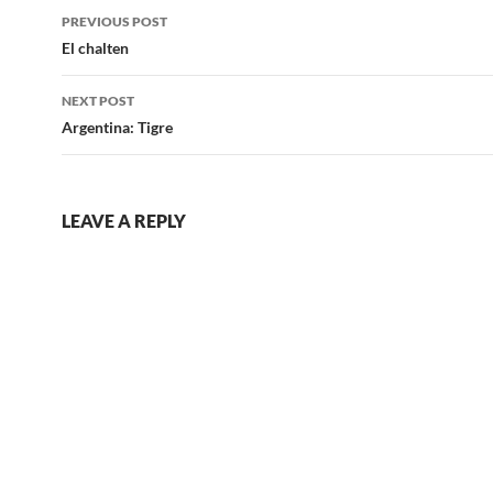
Post
PREVIOUS POST
navigation
El chalten
NEXT POST
Argentina: Tigre
LEAVE A REPLY