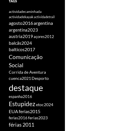
TAGS
actividadecaminhada
actividadekayak
actividadetrail
agosto2016
argentina
argentina2023
austria2019
açores2012
balcãs2024
balticos2017
Comunicação
Social
Corrida de Aventura
cuenca2021
Desporto
destaque
espanha2016
Estupidez
etoc2024
EUA
ferias2015
ferias2016
ferias2023
férias 2011