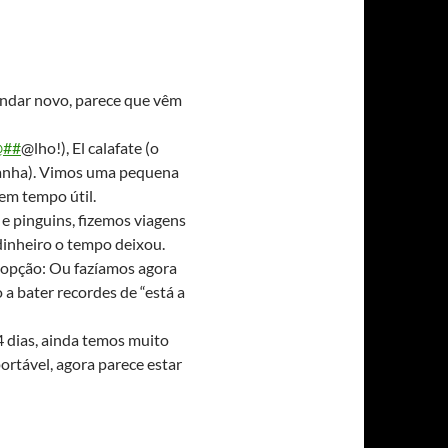
andar novo, parece que vêm
@##
@lho!), El calafate (o
ontanha). Vimos uma pequena
 em tempo útil.
e pinguins, fizemos viagens
 dinheiro o tempo deixou.
a opção: Ou fazíamos agora
a bater recordes de “está a
4 dias, ainda temos muito
ortável, agora parece estar