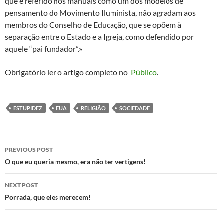
que é referido nos manuais como um dos modelos de
pensamento do Movimento Iluminista, não agradam aos
membros do Conselho de Educação, que se opõem à
separação entre o Estado e a Igreja, como defendido por
aquele “pai fundador”.»
Obrigatório ler o artigo completo no
Público
.
ESTUPIDEZ
EUA
RELIGIÃO
SOCIEDADE
Post
PREVIOUS POST
navigation
O que eu queria mesmo, era não ter vertigens!
NEXT POST
Porrada, que eles merecem!