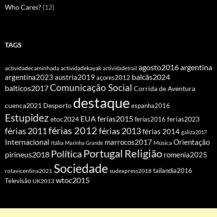
Who Cares?
(12)
TAGS
agosto2016
argentina
actividadecaminhada
actividadekayak
actividadetrail
balcãs2024
argentina2023
austria2019
açores2012
Comunicação Social
balticos2017
Corrida de Aventura
destaque
cuenca2021
Desporto
espanha2016
Estupidez
EUA
ferias2015
etoc2024
ferias2016
ferias2023
férias 2012
férias 2011
férias 2013
férias 2014
galiza2017
Internacional
Orientação
marrocos2017
Itália
Marinha Grande
Música
Portugal
Religião
Política
pirineus2018
romenia2025
Sociedade
tailandia2016
rotavicentina2021
sudexpress2018
wtoc2015
Televisão
UK2013