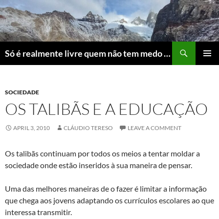
Skip
to
content
Search
Só é realmente livre quem não tem medo do ridículo
PRIMAR
MENU
SOCIEDADE
OS TALIBÃS E A EDUCAÇÃO
APRIL 3, 2010
CLÁUDIO TERESO
LEAVE A COMMENT
Os talibãs continuam por todos os meios a tentar moldar a
sociedade onde estão inseridos à sua maneira de pensar.
Uma das melhores maneiras de o fazer é limitar a informação
que chega aos jovens adaptando os currículos escolares ao que
interessa transmitir.