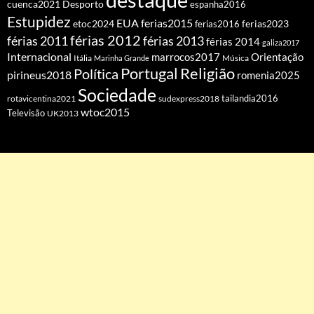
cuenca2021
Desporto
espanha2016
Estupidez
EUA
ferias2015
etoc2024
ferias2016
ferias2023
férias 2012
férias 2011
férias 2013
férias 2014
galiza2017
Internacional
Orientação
marrocos2017
Itália
Marinha Grande
Música
Portugal
Religião
Política
pirineus2018
romenia2025
Sociedade
tailandia2016
rotavicentina2021
sudexpress2018
wtoc2015
Televisão
UK2013