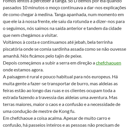
Fomos lentos a perceber a tanga. Só D demos por ela quando
passados 10 minutos o moço continuava a dar-nos explicações
de como chegar à medina. Tanga apanhada, num momento em
que ele ia à nossa frente, ele saiu da rotunda e a dizer-nos para
o seguimos, nós saímos na saída anterior e tandem da cidade
que nem chegámos a visitar.
Voltámos à costa e continuamos até jebah, bela terrinha
piscatória onde se comia sardinha assada como se não ouvesse
amanhã. Nós ficámos pelo tajin de peixe.
Depois começámos a subir a serra em direção a
chefchaouen
onde estamos agora.
A paisagem é rural e pouco habitual para nós europeus. Há
muita gente a fazer-se transportar de burro, mas aldeias as
feiras estão ao longo das ruas e os clientes ocupam toda a
estrada fazendo a travessia das aldeias uma aventura. Mas
terras maiores, maior o caos e a confusão e a necessidade de
uma condução de mestre de Kong fu.
Em chefchaoue a coisa acalma. Apesar de muito carro e
confusão, há passeios inteiros e as pessoas não precisam de