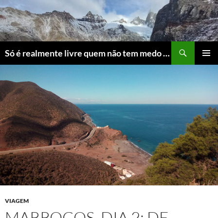
Skip
to
content
Search
Só é realmente livre quem não tem medo do ridículo
PRIMAR
MENU
VIAGEM
MARROCOS, DIA 2: DE