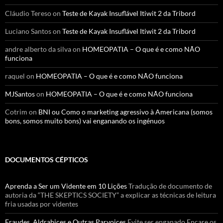
Cláudio Tereso
on
Teste de Kayak Insuflável Itiwit 2 da Tribord
Luciano Santos
on
Teste de Kayak Insuflável Itiwit 2 da Tribord
andre alberto da silva
on
HOMEOPATIA – O que é e como NÃO
funciona
raquel
on
HOMEOPATIA – O que é e como NÃO funciona
MJSantos
on
HOMEOPATIA – O que é e como NÃO funciona
Cotrim
on
BNI ou Como o marketing agressivo à Americana (somos
bons, somos muito bons) vai enganando os ingénuos
DOCUMENTOS CÉPTICOS
Aprenda a Ser um Vidente em 10 Lições
Tradução de documento de
autoria da “THE SKEPTICS SOCIETY” a explicar as técnicas de leitura
fria usadas por videntes
Fraudes, Aldrabices e Outras Parvoices
Evite ser enganado.Encare os