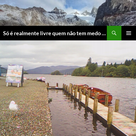
Skip
to
content
Search
Só é realmente livre quem não tem medo do ridículo
PRIMAR
MENU