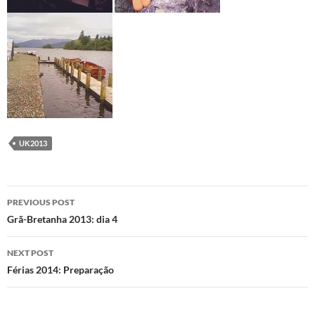
UK2013
Post
PREVIOUS POST
navigation
Grã-Bretanha 2013: dia 4
NEXT POST
Férias 2014: Preparação