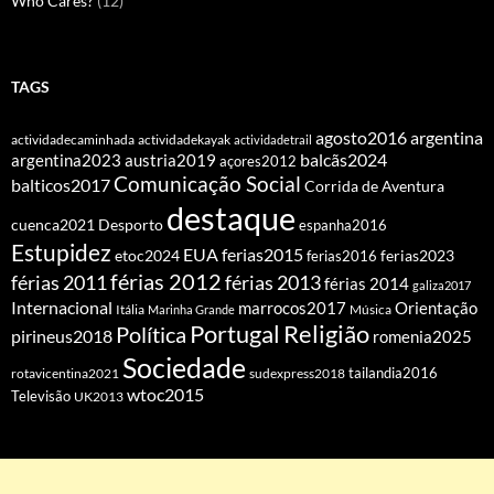
Who Cares?
(12)
TAGS
agosto2016
argentina
actividadecaminhada
actividadekayak
actividadetrail
balcãs2024
argentina2023
austria2019
açores2012
Comunicação Social
balticos2017
Corrida de Aventura
destaque
cuenca2021
Desporto
espanha2016
Estupidez
EUA
ferias2015
etoc2024
ferias2016
ferias2023
férias 2012
férias 2011
férias 2013
férias 2014
galiza2017
Internacional
Orientação
marrocos2017
Itália
Marinha Grande
Música
Portugal
Religião
Política
pirineus2018
romenia2025
Sociedade
tailandia2016
rotavicentina2021
sudexpress2018
wtoc2015
Televisão
UK2013