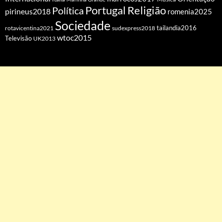
Portugal
Religião
Política
pirineus2018
romenia2025
Sociedade
tailandia2016
rotavicentina2021
sudexpress2018
wtoc2015
Televisão
UK2013