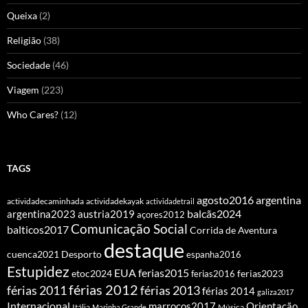
Queixa
(2)
Religião
(38)
Sociedade
(46)
Viagem
(223)
Who Cares?
(12)
TAGS
agosto2016
argentina
actividadecaminhada
actividadekayak
actividadetrail
balcãs2024
argentina2023
austria2019
açores2012
Comunicação Social
balticos2017
Corrida de Aventura
destaque
cuenca2021
Desporto
espanha2016
Estupidez
EUA
ferias2015
etoc2024
ferias2016
ferias2023
férias 2012
férias 2011
férias 2013
férias 2014
galiza2017
Internacional
Orientação
marrocos2017
Itália
Marinha Grande
Música