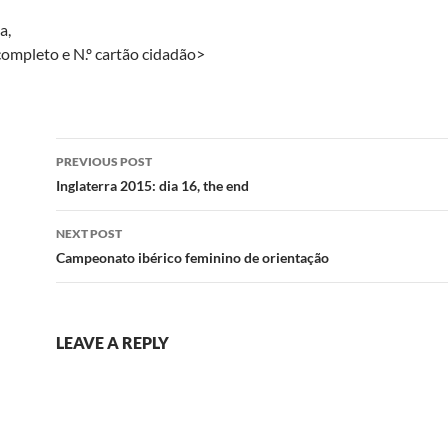
a,
ompleto e N.º cartão cidadão>
Post
PREVIOUS POST
navigation
Inglaterra 2015: dia 16, the end
NEXT POST
Campeonato ibérico feminino de orientação
LEAVE A REPLY