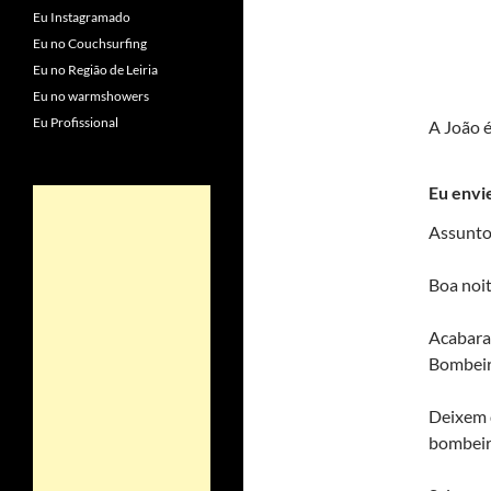
Eu Instagramado
Eu no Couchsurfing
Eu no Região de Leiria
Eu no warmshowers
Eu Profissional
A João é
Eu envi
Assunto
Boa noit
Acabaram
Bombeiro
Deixem 
bombeir