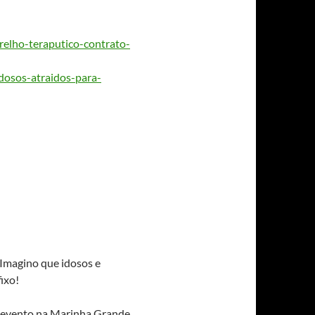
relho-
teraputico-contrato-
idosos-
atraidos-para-
 Imagino que idosos e
ixo!
m evento na Marinha Grande,