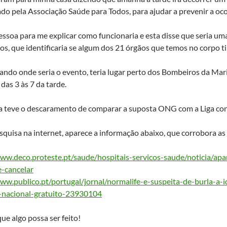
do pela Associação Saúde para Todos, para ajudar a prevenir a oc
essoa para me explicar como funcionaria e esta disse que seria um
os, que identificaria se algum dos 21 órgãos que temos no corpo 
ando onde seria o evento, teria lugar perto dos Bombeiros da Ma
das 3 às 7 da tarde.
a teve o descaramento de comparar a suposta ONG com a Liga con
quisa na internet, aparece a informação abaixo, que corrobora as 
www.deco.proteste.pt/saude/hospitais-servicos-saude/noticia/apa
de-cancelar
ww.publico.pt/portugal/jornal/normalife-e-suspeita-de-burla-a-
o-nacional-gratuito-23930104
ue algo possa ser feito!