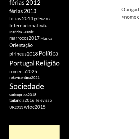
férias 2012
Obrigad
férias 2013
<nome c
férias 2014
galiza2017
Internacional
Itália
Marinha Grande
marrocos2017
Música
Orientação
Política
pirineus2018
Portugal
Religião
romenia2025
rotavicentina2021
Sociedade
sudexpress2018
tailandia2016
Televisão
wtoc2015
UK2013