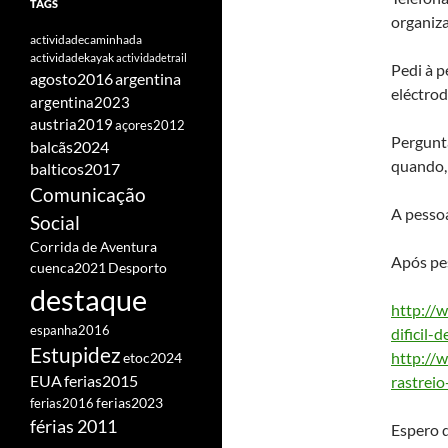
TAGS
organiza
actividadecaminhada
actividadekayak
actividadetrail
Pedi à p
agosto2016
argentina
eléctrod
argentina2023
austria2019
açores2012
Pergunt
balcãs2024
quando, 
balticos2017
Comunicação
A pesso
Social
Corrida de Aventura
Após pes
cuenca2021
Desporto
destaque
http://
espanha2016
dificil-
Estupidez
http://w
etoc2024
EUA
ferias2015
rastrei
ferias2016
ferias2023
férias 2011
Espero q