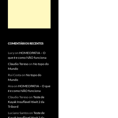
COMENTÁRIOS RECENTES
Lucy
on
HOMEOPATIA – O
que é e como NÃO funciona
Cláudio Tereso
on
No topo do
Mundo
Rui Costa
on
No topo do
Mundo
Ana
on
HOMEOPATIA – O que
é e como NÃO funciona
Cláudio Tereso
on
Teste de
Kayak Insuflável Itiwit 2 da
Tribord
Luciano Santos
on
Teste de
Kayak Insuflável Itiwit 2 da