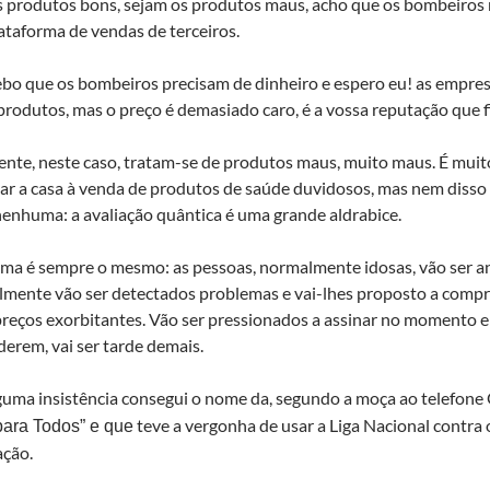
s produtos bons, sejam os produtos maus, acho que os bombeiros 
taforma de vendas de terceiros.
ebo que os bombeiros precisam de dinheiro e espero eu! as empre
produtos, mas o preço é demasiado caro, é a vossa reputação que f
ente, neste caso, tratam-se de produtos maus, muito maus. É muit
r a casa à venda de produtos de saúde duvidosos, mas nem disso 
enhuma: a avaliação quântica é uma grande aldrabice.
ma é sempre o mesmo: as pessoas, normalmente idosas, vão ser an
lmente vão ser detectados problemas e vai-lhes proposto a comp
 preços exorbitantes. Vão ser pressionados a assinar no momento e
erem, vai ser tarde demais.
guma insistência consegui o nome da, segundo a moça ao telefone
teve a vergonha de usar a Liga Nacional contra
ara Todos” e que
ção.