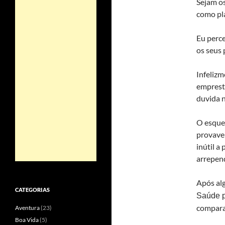
Sejam o
como pla
Eu perc
os seus 
Infelizm
empresta
duvida n
O esque
provave
inútil a
arrepend
Após al
CATEGORIAS
Saúde p
compara
Aventura
(23)
Boa Vida
(5)