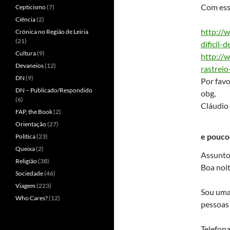
Com essa
Cepticismo
(7)
Ciência
(2)
http://
Crónica no Região de Leiria
(21)
dificil-
d
Cultura
(9)
http://
Devaneios
(12)
rastreio
DN
(9)
Por fav
DN – Publicado/Respondido
obg,
(6)
Cláudio
FAP, the Book
(2)
Orientação
(27)
e pouco
Política
(23)
Queixa
(2)
Assunto
Religião
(38)
Boa noit
Sociedade
(46)
Viagem
(223)
Sou uma 
Who Cares?
(12)
pessoas 
Telefon