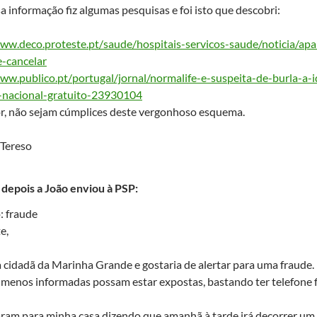
 informação fiz algumas pesquisas e foi isto que descobri:
www.deco.proteste.pt/
saude/hospitais-servicos-
saude/noticia/apa
e-cancelar
www.publico.pt/
portugal/jornal/normalife-e-
suspeita-de-burla-a-
-
nacional-gratuito-23930104
or, não sejam cúmplices deste vergonhoso esquema.
 Tereso
 depois a João enviou à PSP:
: fraude
e,
cidadã da Marinha Grande e gostaria de alertar para uma fraude.
menos informadas possam estar expostas, bastando ter telefone f
aram para minha casa dizendo que amanhã à tarde irá decorrer u