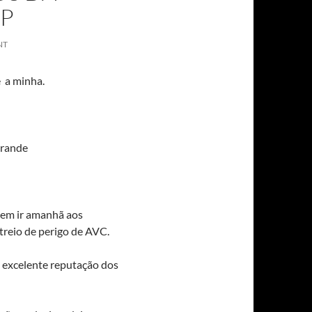
SP
NT
e a minha.
Grande
 em ir amanhã aos
treio de perigo de AVC.
 excelente reputação dos