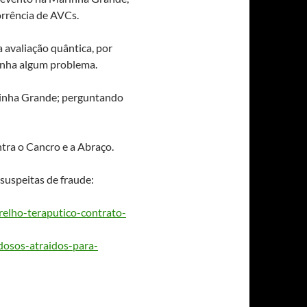
orrência de AVCs.
a avaliação quântica, por
tinha algum problema.
rinha Grande; perguntando
tra o Cancro e a Abraço.
suspeitas de fraude:
relho-teraputico-contrato-
idosos-atraidos-para-