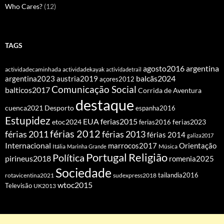
Who Cares?
(12)
TAGS
agosto2016
argentina
actividadecaminhada
actividadekayak
actividadetrail
balcãs2024
argentina2023
austria2019
açores2012
Comunicação Social
balticos2017
Corrida de Aventura
destaque
cuenca2021
Desporto
espanha2016
Estupidez
EUA
ferias2015
etoc2024
ferias2016
ferias2023
férias 2012
férias 2011
férias 2013
férias 2014
galiza2017
Internacional
Orientação
marrocos2017
Itália
Marinha Grande
Música
Portugal
Religião
Política
pirineus2018
romenia2025
Sociedade
tailandia2016
rotavicentina2021
sudexpress2018
wtoc2015
Televisão
UK2013