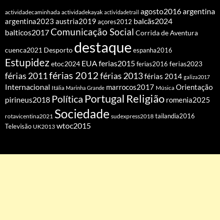
agosto2016
argentina
actividadecaminhada
actividadekayak
actividadetrail
balcãs2024
argentina2023
austria2019
açores2012
Comunicação Social
balticos2017
Corrida de Aventura
destaque
cuenca2021
Desporto
espanha2016
Estupidez
EUA
ferias2015
etoc2024
ferias2016
ferias2023
férias 2012
férias 2011
férias 2013
férias 2014
galiza2017
Internacional
Orientação
marrocos2017
Itália
Marinha Grande
Música
Portugal
Religião
Política
pirineus2018
romenia2025
Sociedade
tailandia2016
rotavicentina2021
sudexpress2018
wtoc2015
Televisão
UK2013