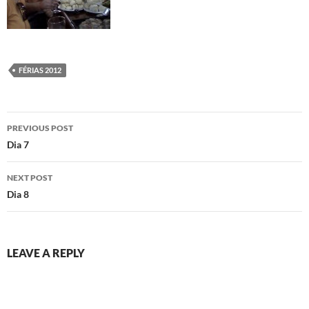
FÉRIAS 2012
Post
PREVIOUS POST
navigation
Dia 7
NEXT POST
Dia 8
LEAVE A REPLY