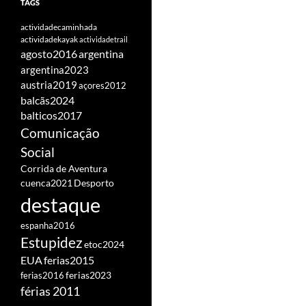
TAGS
actividadecaminhada
actividadekayak
actividadetrail
agosto2016
argentina
argentina2023
austria2019
açores2012
balcãs2024
balticos2017
Comunicação
Social
Corrida de Aventura
cuenca2021
Desporto
destaque
espanha2016
Estupidez
etoc2024
EUA
ferias2015
ferias2016
ferias2023
férias 2011