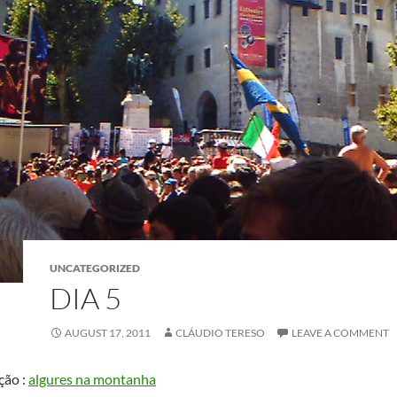
UNCATEGORIZED
DIA 5
AUGUST 17, 2011
CLÁUDIO TERESO
LEAVE A COMMENT
ção :
algures na montanha