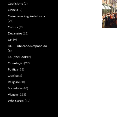
Cepticismo
(7)
Ciência
(2)
Crónica no Região de Leiria
(21)
Cultura
(9)
Devaneios
(12)
DN
(9)
DN – Publicado/Respondido
(6)
FAP, the Book
(2)
Orientação
(27)
Política
(23)
Queixa
(2)
Religião
(38)
Sociedade
(46)
Viagem
(223)
Who Cares?
(12)