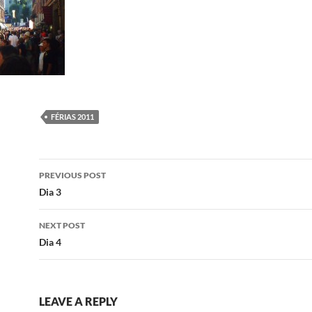
FÉRIAS 2011
Post
PREVIOUS POST
navigation
Dia 3
NEXT POST
Dia 4
LEAVE A REPLY