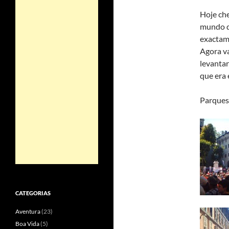
Hoje ch
mundo de
exactam
Agora v
levantar
que era 
Parques
CATEGORIAS
Aventura
(23)
Boa Vida
(5)