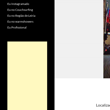
Eu Instagramado
Eu no Couchsurfing
Eu no Região de Leiria
Eu no warmshowers
Eu Profissional
Localiza