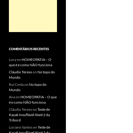
COMENTÁRIOS RECENTES
Lucy
on
HOMEOPATIA – O
que é e como NÃO funciona
Cláudio Tereso
on
No topo do
Mundo
Rui Costa
on
No topo do
Mundo
Ana
on
HOMEOPATIA – O que
é e como NÃO funciona
Cláudio Tereso
on
Teste de
Kayak Insuflável Itiwit 2 da
Tribord
Luciano Santos
on
Teste de
Kayak Insuflável Itiwit 2 da