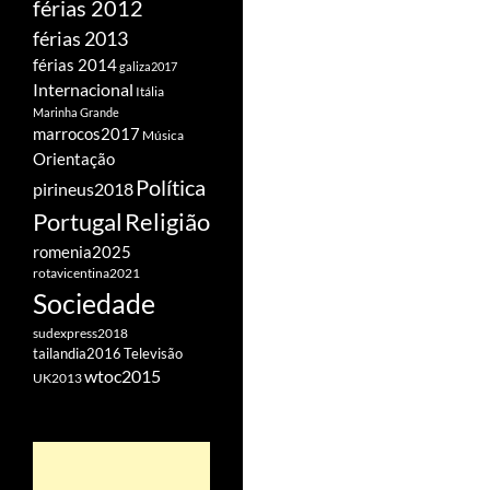
férias 2012
férias 2013
férias 2014
galiza2017
Internacional
Itália
Marinha Grande
marrocos2017
Música
Orientação
Política
pirineus2018
Portugal
Religião
romenia2025
rotavicentina2021
Sociedade
sudexpress2018
tailandia2016
Televisão
wtoc2015
UK2013