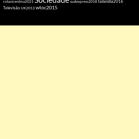
tailandia2016
rotavicentina2021
sudexpress2018
wtoc2015
Televisão
UK2013