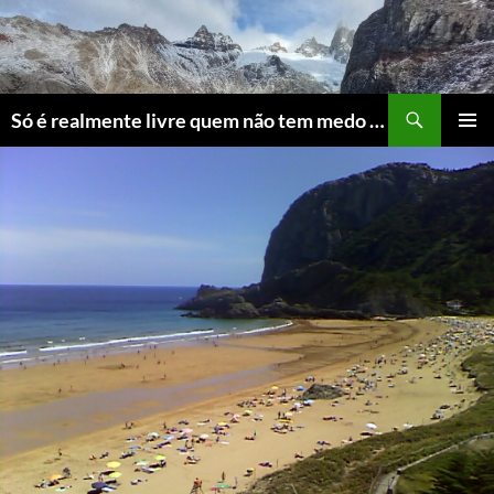
Skip
to
content
Search
Só é realmente livre quem não tem medo do ridículo
PRIMAR
MENU