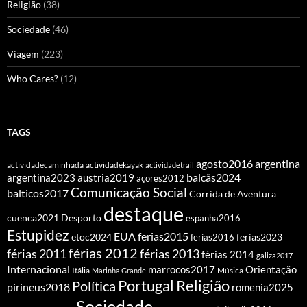
Religião
(38)
Sociedade
(46)
Viagem
(223)
Who Cares?
(12)
TAGS
agosto2016
argentina
actividadecaminhada
actividadekayak
actividadetrail
balcãs2024
argentina2023
austria2019
açores2012
Comunicação Social
balticos2017
Corrida de Aventura
destaque
cuenca2021
Desporto
espanha2016
Estupidez
EUA
ferias2015
etoc2024
ferias2016
ferias2023
férias 2012
férias 2011
férias 2013
férias 2014
galiza2017
Internacional
Orientação
marrocos2017
Itália
Marinha Grande
Música
Portugal
Religião
Política
pirineus2018
romenia2025
Sociedade