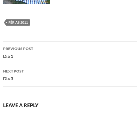
FÉRIAS 2011
Post
PREVIOUS POST
navigation
Dia 1
NEXT POST
Dia 3
LEAVE A REPLY