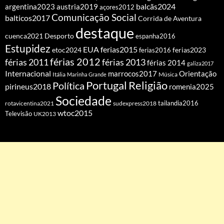
balcãs2024
argentina2023
austria2019
açores2012
Comunicação Social
balticos2017
Corrida de Aventura
destaque
cuenca2021
Desporto
espanha2016
Estupidez
EUA
ferias2015
etoc2024
ferias2016
ferias2023
férias 2012
férias 2011
férias 2013
férias 2014
galiza2017
Internacional
Orientação
marrocos2017
Itália
Marinha Grande
Música
Portugal
Religião
Política
pirineus2018
romenia2025
Sociedade
tailandia2016
rotavicentina2021
sudexpress2018
wtoc2015
Televisão
UK2013