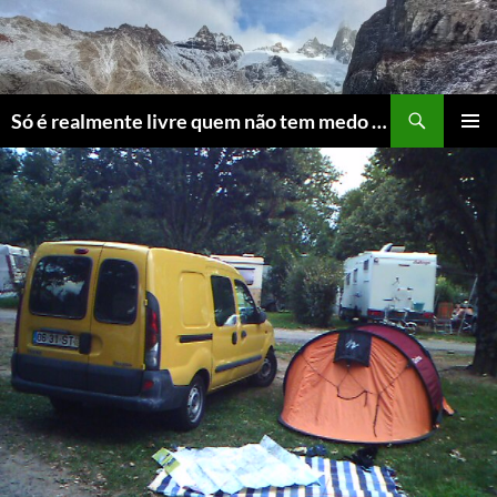
Skip
to
content
Search
Só é realmente livre quem não tem medo do ridículo
PRIMAR
MENU