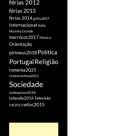
férias 2012
férias 2013
férias 2014
galiza2017
Internacional
Itália
Marinha Grande
marrocos2017
Música
Orientação
Política
pirineus2018
Portugal
Religião
romenia2025
rotavicentina2021
Sociedade
sudexpress2018
tailandia2016
Televisão
wtoc2015
UK2013