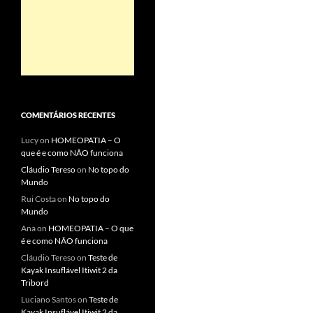
COMENTÁRIOS RECENTES
Lucy
on
HOMEOPATIA – O
que é e como NÃO funciona
Cláudio Tereso
on
No topo do
Mundo
Rui Costa
on
No topo do
Mundo
Ana
on
HOMEOPATIA – O que
é e como NÃO funciona
Cláudio Tereso
on
Teste de
Kayak Insuflável Itiwit 2 da
Tribord
Luciano Santos
on
Teste de
Kayak Insuflável Itiwit 2 da