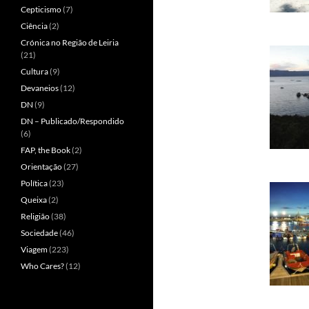
Cepticismo
(7)
Ciência
(2)
Crónica no Região de Leiria
(21)
Cultura
(9)
Devaneios
(12)
DN
(9)
DN – Publicado/Respondido
(6)
FAP, the Book
(2)
Orientação
(27)
Política
(23)
Queixa
(2)
Religião
(38)
Sociedade
(46)
Viagem
(223)
Who Cares?
(12)