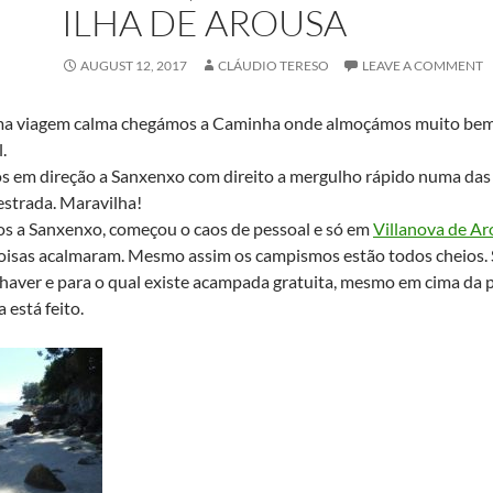
ILHA DE AROUSA
AUGUST 12, 2017
CLÁUDIO TERESO
LEAVE A COMMENT
a viagem calma chegámos a Caminha onde almoçámos muito bem 
.
s em direção a Sanxenxo com direito a mergulho rápido numa das
estrada. Maravilha!
s a Sanxenxo, começou o caos de pessoal e só em
Villanova de A
coisas acalmaram. Mesmo assim os campismos estão todos cheios.
 haver e para o qual existe acampada gratuita, mesmo em cima da 
ia está feito.