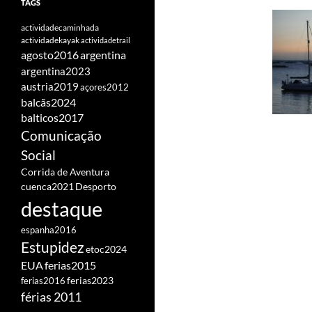
TAGS
actividadecaminhada
actividadekayak
actividadetrail
agosto2016
argentina
argentina2023
austria2019
açores2012
balcãs2024
balticos2017
Comunicação
Social
Corrida de Aventura
cuenca2021
Desporto
destaque
espanha2016
Estupidez
etoc2024
EUA
ferias2015
ferias2016
ferias2023
férias 2011