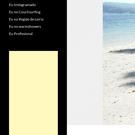
Eu Instagramado
Eu no Couchsurfing
Eu no Região de Leiria
Eu no warmshowers
Eu Profissional