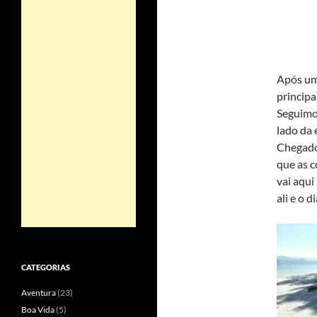
Após um
principal
Seguimo
lado da 
Chegado
que as 
vai aqui
ali e o d
CATEGORIAS
Aventura
(23)
Boa Vida
(5)