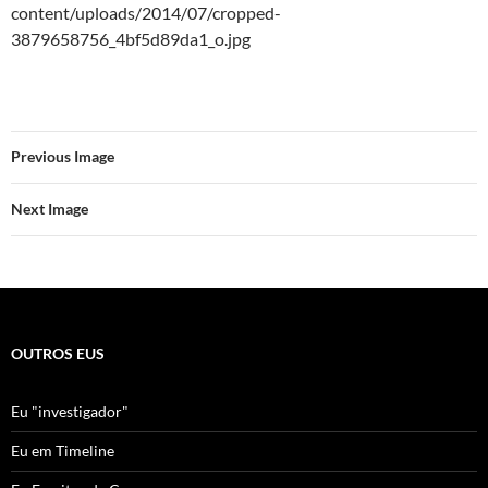
content/uploads/2014/07/cropped-
3879658756_4bf5d89da1_o.jpg
Previous Image
Next Image
OUTROS EUS
Eu "investigador"
Eu em Timeline