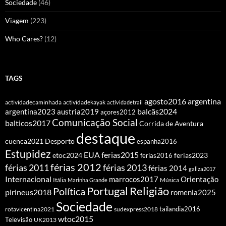
Sociedade
(46)
Viagem
(223)
Who Cares?
(12)
TAGS
agosto2016
argentina
actividadecaminhada
actividadekayak
actividadetrail
balcãs2024
argentina2023
austria2019
açores2012
Comunicação Social
balticos2017
Corrida de Aventura
destaque
cuenca2021
Desporto
espanha2016
Estupidez
EUA
ferias2015
etoc2024
ferias2016
ferias2023
férias 2012
férias 2011
férias 2013
férias 2014
galiza2017
Internacional
Orientação
marrocos2017
Itália
Marinha Grande
Música
Portugal
Religião
Política
pirineus2018
romenia2025
Sociedade
tailandia2016
rotavicentina2021
sudexpress2018
wtoc2015
Televisão
UK2013