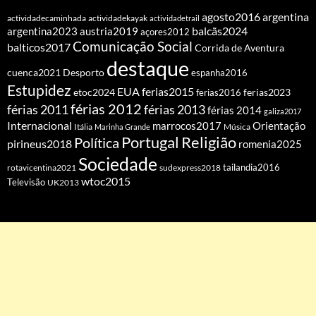
agosto2016
argentina
actividadecaminhada
actividadekayak
actividadetrail
balcãs2024
argentina2023
austria2019
açores2012
Comunicação Social
balticos2017
Corrida de Aventura
destaque
cuenca2021
Desporto
espanha2016
Estupidez
EUA
ferias2015
etoc2024
ferias2016
ferias2023
férias 2012
férias 2011
férias 2013
férias 2014
galiza2017
Internacional
Orientação
marrocos2017
Itália
Marinha Grande
Música
Portugal
Religião
Política
pirineus2018
romenia2025
Sociedade
tailandia2016
rotavicentina2021
sudexpress2018
wtoc2015
Televisão
UK2013