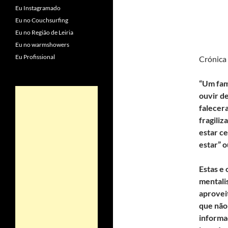
Eu Instagramado
Eu no Couchsurfing
Eu no Região de Leiria
Eu no warmshowers
Eu Profissional
Crónica 
“Um fami
ouvir d
falecer
fragiliz
estar ce
estar” 
Estas e
mentalis
aprovei
que não
informa