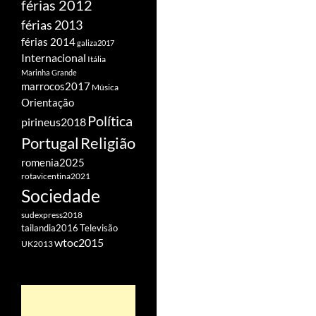
férias 2012
férias 2013
férias 2014
galiza2017
Internacional
Itália
Marinha Grande
marrocos2017
Música
Orientação
Política
pirineus2018
Portugal
Religião
romenia2025
rotavicentina2021
Sociedade
sudexpress2018
tailandia2016
Televisão
wtoc2015
UK2013