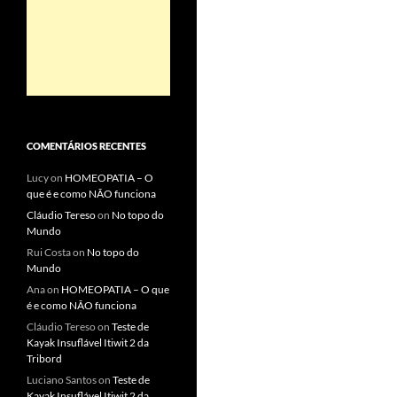
COMENTÁRIOS RECENTES
Lucy
on
HOMEOPATIA – O
que é e como NÃO funciona
Cláudio Tereso
on
No topo do
Mundo
Rui Costa
on
No topo do
Mundo
Ana
on
HOMEOPATIA – O que
é e como NÃO funciona
Cláudio Tereso
on
Teste de
Kayak Insuflável Itiwit 2 da
Tribord
Luciano Santos
on
Teste de
Kayak Insuflável Itiwit 2 da