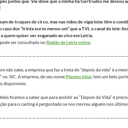
 pés juntos que “ele disse que a minha tia Gertrudes me deixou 
.
sam de truques de circo, mas nas mãos de vigaristas têm o condã
 caso dos “trinta euros menos um” que a TVI, o canal do tele-li
 a quem quiser ser enganado ao vivo em Leiria.
 pode ser consultado no
Região de Leiria online
.
———————————————————————————————————
m não sabe, a empresa que faz a treta do “depois da vida” é a mesm
” na SIC. A empresa, de seu nome
Planeta Ideal
, tem um belo port
as disponíveis.
deles ficamos a saber que para assistir ao “Depois da Vida” é precis
ição para o casting é perguntado se nos morreu alguém nos últimos
———————————————————————————————————