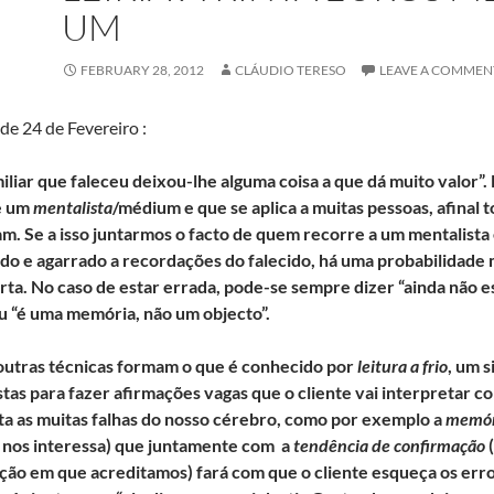
UM
FEBRUARY 28, 2012
CLÁUDIO TERESO
LEAVE A COMMEN
de 24 de Fevereiro :
liar que faleceu deixou-lhe alguma coisa a que dá muito valor”.
e um
mentalista
/médium e que se aplica a muitas pessoas, afinal 
am. Se a isso juntarmos o facto de quem recorre a um mentalista
ado e agarrado a recordações do falecido, há uma probabilidade 
rta. No caso de estar errada, pode-se sempre dizer “ainda não es
ou “é uma memória, não um objecto”.
 outras técnicas formam o que é conhecido por
leitura a frio
, um 
tas para fazer afirmações vagas que o cliente vai interpretar c
ta as muitas falhas do nosso cérebro, como por exemplo a
memóri
 nos interessa) que juntamente com a
tendência de confirmação
(
ção em que acreditamos) fará com que o cliente esqueça os erros