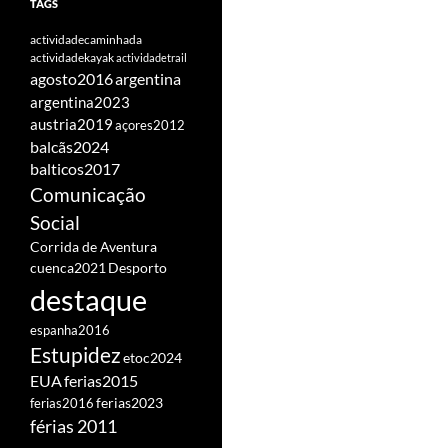
TAGS
actividadecaminhada
actividadekayak
actividadetrail
agosto2016
argentina
argentina2023
austria2019
açores2012
balcãs2024
balticos2017
Comunicação
Social
Corrida de Aventura
cuenca2021
Desporto
destaque
espanha2016
Estupidez
etoc2024
EUA
ferias2015
ferias2016
ferias2023
férias 2011