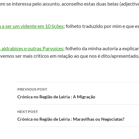
m se interessa pelo assunto, aconselho estas duas belas (adjectiv
a ser um vidente em 10 lições
; folheto traduzido por mim e que e
 aldrabices e outras Parvoíces
; folheto da minha autoria a explica
emos ser mais criticos em relação ao que nos é dito/apresentado
Post
PREVIOUS POST
navigation
Crónica no Região de Leiria : A Migração
NEXT POST
Crónica no Região de Leiria : Maravilhas ou Negociatas?