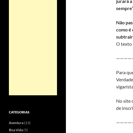
jurará a
sempre”
Não pas
como é o
subtrair
O texto
————
Para que
Verdade
vigarist
No site 
de inscr
CATEGORIAS
————
Aventura
(23)
Boa Vida
(5)