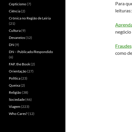
Para que
Cepticismo
(7)
leituras:
Ciência
(2)
Crónica no Região de Leiria
(21)
Aprenda 
Cultura
(9)
negócio
Devaneios
(12)
DN
(9)
Fraudes,
DN – Publicado/Respondido
como dev
(6)
FAP, the Book
(2)
Orientação
(27)
Política
(23)
Queixa
(2)
Religião
(38)
Sociedade
(46)
Viagem
(223)
Who Cares?
(12)