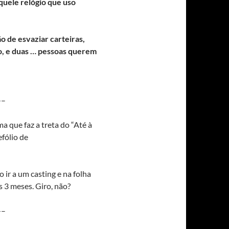
aquele relógio que uso
o de esvaziar carteiras,
xo, e duas … pessoas querem
–
a que faz a treta do “Até à
efólio de
o ir a um casting e na folha
 3 meses. Giro, não?
–