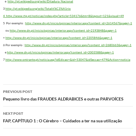
e
http://pt.wikipedia.org/wiki/Ditadura_Nacional
3
http://pt.wikipedia.org/wiki/Totalit%C3%A1rio
4
http://www.rtp.pt/noticias/index.php?article=534176&tm=8&layout=121&visual=49
5 Por exemplo :
http://www.dn.pt/inicio/opiniao/interior.aspx?content_id=2614567&page=-1
ou
http://www.dn.pt/inicio/opiniao/interior.aspx?content_id=2193848&page=-1
+
http://www.dn.pt/inicio/opiniao/interior.aspx?content_id=2205846&page=-1
6 Por exemplo :
http://www.dn.pt/inicio/opiniao/interior.aspx?content_id=2680663&page=-1
e
http://www.dn.pt/inicio/opiniao/interior.aspx?content_id=2003588&page=-1
7
http://www.omirante.pt/noticia.asp?idEdicao=&id=53047&idSeccao=479&Action=noticia
Post
PREVIOUS POST
navigation
Pequeno livro das FRAUDES ALDRABICES e outras PARVOÍCES
NEXT POST
FAP, CAPÍTULO 1 : O Cérebro – Cuidados a ter na sua utilização