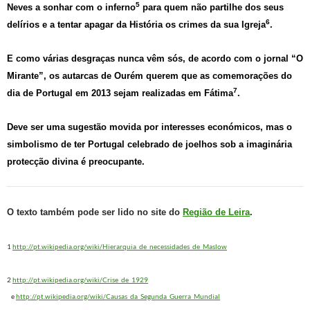
5
Neves a sonhar com o inferno
para quem não partilhe dos seus
6
delírios e a tentar apagar da História os crimes da sua Igreja
.
E como várias desgraças nunca vêm sós, de acordo com o jornal “O
Mirante”, os autarcas de Ourém querem que as comemorações do
7
dia de Portugal em 2013 sejam realizadas em Fátima
.
Deve ser uma sugestão movida por interesses económicos, mas o
simbolismo de ter Portugal celebrado de joelhos sob a imaginária
protecção divina é preocupante.
O texto também pode ser lido no site do
Região de Leira
.
1
http://pt.wikipedia.org/wiki/Hierarquia_de_necessidades_de_Maslow
2
http://pt.wikipedia.org/wiki/Crise_de_1929
e
http://pt.wikipedia.org/wiki/Causas_da_Segunda_Guerra_Mundial