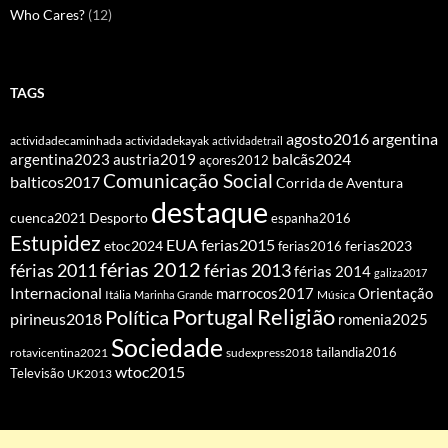
Who Cares?
(12)
TAGS
agosto2016
argentina
actividadecaminhada
actividadekayak
actividadetrail
balcãs2024
argentina2023
austria2019
açores2012
Comunicação Social
balticos2017
Corrida de Aventura
destaque
cuenca2021
Desporto
espanha2016
Estupidez
EUA
ferias2015
etoc2024
ferias2016
ferias2023
férias 2012
férias 2011
férias 2013
férias 2014
galiza2017
Internacional
Orientação
marrocos2017
Itália
Marinha Grande
Música
Portugal
Religião
Política
pirineus2018
romenia2025
Sociedade
tailandia2016
rotavicentina2021
sudexpress2018
wtoc2015
Televisão
UK2013