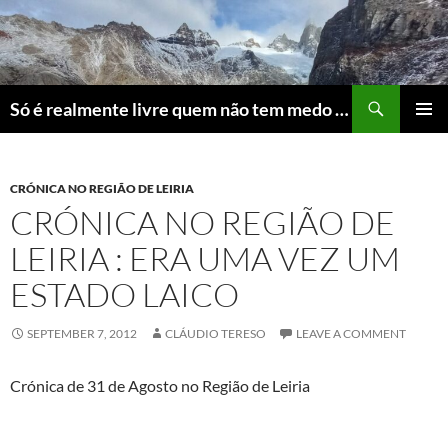
Skip
to
content
Search
Só é realmente livre quem não tem medo do ridículo
PRIMAR
MENU
CRÓNICA NO REGIÃO DE LEIRIA
CRÓNICA NO REGIÃO DE
LEIRIA : ERA UMA VEZ UM
ESTADO LAICO
SEPTEMBER 7, 2012
CLÁUDIO TERESO
LEAVE A COMMENT
Crónica de 31 de Agosto no Região de Leiria