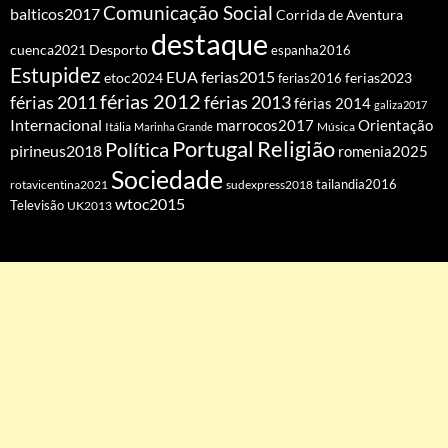
Comunicação Social
balticos2017
Corrida de Aventura
destaque
cuenca2021
Desporto
espanha2016
Estupidez
EUA
ferias2015
etoc2024
ferias2016
ferias2023
férias 2012
férias 2011
férias 2013
férias 2014
galiza2017
Internacional
Orientação
marrocos2017
Itália
Marinha Grande
Música
Portugal
Religião
Política
pirineus2018
romenia2025
Sociedade
tailandia2016
rotavicentina2021
sudexpress2018
wtoc2015
Televisão
UK2013