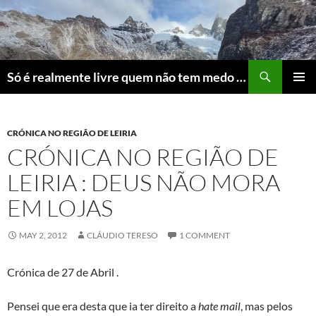
Skip
to
content
Search
Só é realmente livre quem não tem medo do ridículo
PRIMAR
MENU
CRÓNICA NO REGIÃO DE LEIRIA
CRÓNICA NO REGIÃO DE
LEIRIA : DEUS NÃO MORA
EM LOJAS
MAY 2, 2012
CLÁUDIO TERESO
1 COMMENT
Crónica de 27 de Abril .
Pensei que era desta que ia ter direito a
hate mail
, mas pelos