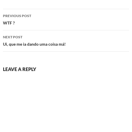
Post
PREVIOUS POST
navigation
WTF ?
NEXT POST
Ui, que me ia dando uma coisa má!
LEAVE A REPLY