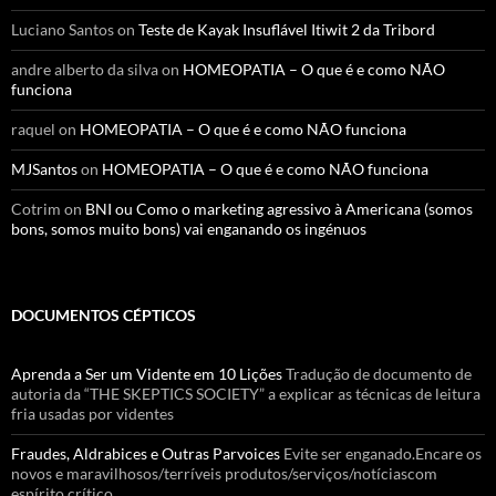
Luciano Santos
on
Teste de Kayak Insuflável Itiwit 2 da Tribord
andre alberto da silva
on
HOMEOPATIA – O que é e como NÃO
funciona
raquel
on
HOMEOPATIA – O que é e como NÃO funciona
MJSantos
on
HOMEOPATIA – O que é e como NÃO funciona
Cotrim
on
BNI ou Como o marketing agressivo à Americana (somos
bons, somos muito bons) vai enganando os ingénuos
DOCUMENTOS CÉPTICOS
Aprenda a Ser um Vidente em 10 Lições
Tradução de documento de
autoria da “THE SKEPTICS SOCIETY” a explicar as técnicas de leitura
fria usadas por videntes
Fraudes, Aldrabices e Outras Parvoices
Evite ser enganado.Encare os
novos e maravilhosos/terríveis produtos/serviços/notíciascom
espírito crítico