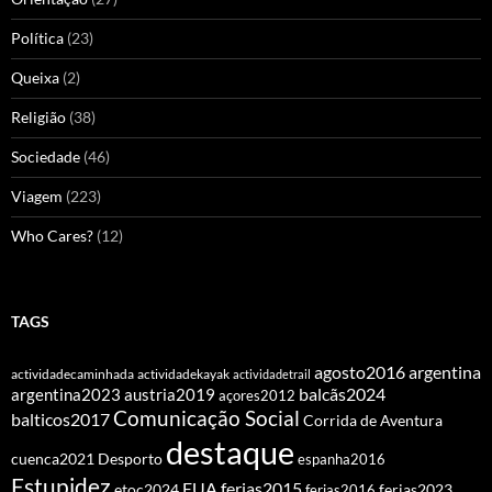
Política
(23)
Queixa
(2)
Religião
(38)
Sociedade
(46)
Viagem
(223)
Who Cares?
(12)
TAGS
agosto2016
argentina
actividadecaminhada
actividadekayak
actividadetrail
balcãs2024
argentina2023
austria2019
açores2012
Comunicação Social
balticos2017
Corrida de Aventura
destaque
cuenca2021
Desporto
espanha2016
Estupidez
EUA
ferias2015
etoc2024
ferias2016
ferias2023