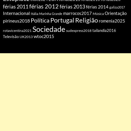
férias 2012
férias 2011
férias 2013
férias 2014
galiza2017
Internacional
Orientação
marrocos2017
Itália
Marinha Grande
Música
Portugal
Religião
Política
pirineus2018
romenia2025
Sociedade
tailandia2016
rotavicentina2021
sudexpress2018
wtoc2015
Televisão
UK2013