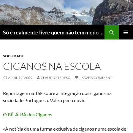
Skip
to
content
Search
Só é realmente livre quem não tem medo do ridículo
PRIMAR
MENU
SOCIEDADE
CIGANOS NA ESCOLA
APRIL 17, 2009
CLÁUDIO TERESO
LEAVE A COMMENT
Reportagem na TSF sobre a integração dos ciganos na
sociedade Portuguesa. Vale a pena ouvir.
O BÊ-Á-BÁ dos Ciganos
«A notícia de uma turma exclusiva de ciganos numa escola de