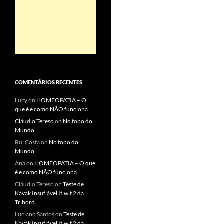
COMENTÁRIOS RECENTES
Lucy
on
HOMEOPATIA – O
que é e como NÃO funciona
Cláudio Tereso
on
No topo do
Mundo
Rui Costa
on
No topo do
Mundo
Ana
on
HOMEOPATIA – O que
é e como NÃO funciona
Cláudio Tereso
on
Teste de
Kayak Insuflável Itiwit 2 da
Tribord
Luciano Santos
on
Teste de
Kayak Insuflável Itiwit 2 da