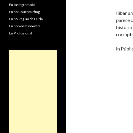
Eu Instagramado
Eu no Couchsurfing
Ilibar u
Eu no Região de Leiria
parece c
Eu no warmshowers
história
Eu Profissional
corrupto
in Públi