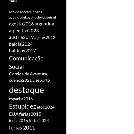
TAGS
actividadecaminhada
actividadekayak
actividadetrail
agosto2016
argentina
argentina2023
austria2019
açores2012
balcãs2024
balticos2017
Comunicação
Social
Corrida de Aventura
cuenca2021
Desporto
destaque
espanha2016
Estupidez
etoc2024
EUA
ferias2015
ferias2016
ferias2023
férias 2011