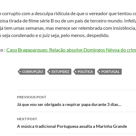
m corrupto com a desculpa ridícula de que o vereador que tentou c
oisa tirada de filme série B ou de um país de terceiro mundo. Infel
 já tem umas semanas, mas merece ser relembrada com insistência
 seja condenado e o juiz seja, pelo menos, despedido.
co :
Caso Bragaparques: Relação absolve Domingos Névoa do crim
CORRUPÇÃO
ESTUPIDEZ
POLÍTICA
PORTUGAL
Post
PREVIOUS POST
navigation
Já que vou ser obrigado a respirar papa durante 3 dias…
NEXT POST
A música tradicional Portuguesa assalta a Marinha Grande