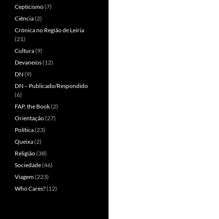
Cepticismo
(7)
Ciência
(2)
Crónica no Região de Leiria
(21)
Cultura
(9)
Devaneios
(12)
DN
(9)
DN – Publicado/Respondido
(6)
FAP, the Book
(2)
Orientação
(27)
Política
(23)
Queixa
(2)
Religião
(38)
Sociedade
(46)
Viagem
(223)
Who Cares?
(12)