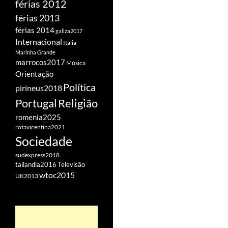
férias 2012
férias 2013
férias 2014
galiza2017
Internacional
Itália
Marinha Grande
marrocos2017
Música
Orientação
Política
pirineus2018
Portugal
Religião
romenia2025
rotavicentina2021
Sociedade
sudexpress2018
tailandia2016
Televisão
wtoc2015
UK2013