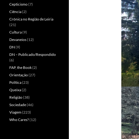
Cepticismo
(7)
Ciência
(2)
Crónica no Região de Leiria
(21)
Cultura
(9)
Devaneios
(12)
DN
(9)
DN – Publicado/Respondido
(6)
FAP, the Book
(2)
Orientação
(27)
Política
(23)
Queixa
(2)
Religião
(38)
Sociedade
(46)
Viagem
(223)
Who Cares?
(12)