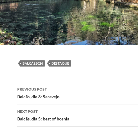
BALCÃS2024
DESTAQUE
Post
PREVIOUS POST
navigation
Balcãs, dia 3: Saravejo
NEXT POST
Balcãs, dia 5: best of bosnia