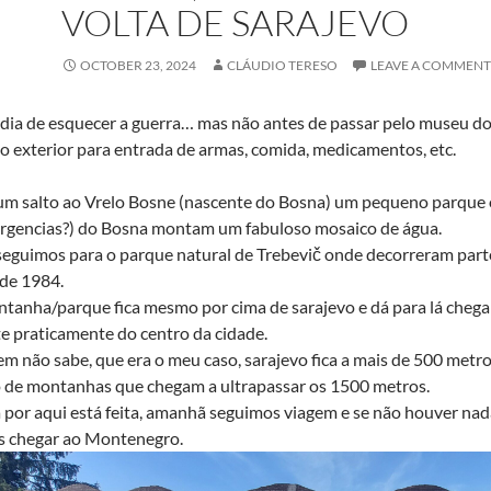
VOLTA DE SARAJEVO
OCTOBER 23, 2024
CLÁUDIO TERESO
LEAVE A COMMENT
 dia de esquecer a guerra… mas não antes de passar pelo museu do
ao exterior para entrada de armas, comida, medicamentos, etc.
m salto ao Vrelo Bosne (nascente do Bosna) um pequeno parque o
urgencias?) do Bosna montam um fabuloso mosaico de água.
eguimos para o parque natural de Trebevič onde decorreram parte
 de 1984.
tanha/parque fica mesmo por cima de sarajevo e dá para lá chegar 
e praticamente do centro da cidade.
m não sabe, que era o meu caso, sarajevo fica a mais de 500 metro
 de montanhas que chegam a ultrapassar os 1500 metros.
a por aqui está feita, amanhã seguimos viagem e se não houver nad
 chegar ao Montenegro.