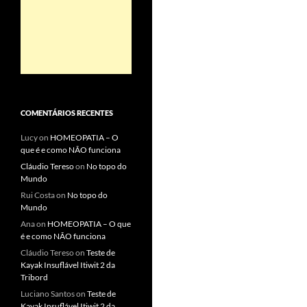
COMENTÁRIOS RECENTES
Lucy
on
HOMEOPATIA – O
que é e como NÃO funciona
Cláudio Tereso
on
No topo do
Mundo
Rui Costa
on
No topo do
Mundo
Ana
on
HOMEOPATIA – O que
é e como NÃO funciona
Cláudio Tereso
on
Teste de
Kayak Insuflável Itiwit 2 da
Tribord
Luciano Santos
on
Teste de
Kayak Insuflável Itiwit 2 da