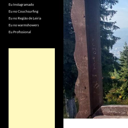
Eu Instagramado
Eu no Couchsurfing
Eu no Região de Leiria
Eu no warmshowers
Eu Profissional