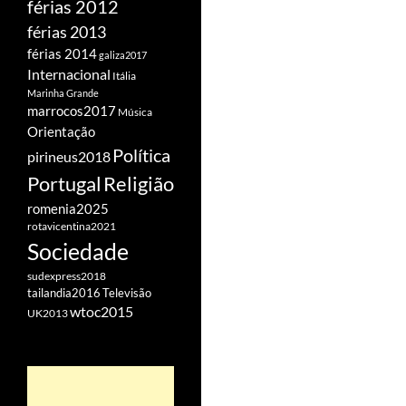
férias 2012
férias 2013
férias 2014
galiza2017
Internacional
Itália
Marinha Grande
marrocos2017
Música
Orientação
Política
pirineus2018
Portugal
Religião
romenia2025
rotavicentina2021
Sociedade
sudexpress2018
tailandia2016
Televisão
wtoc2015
UK2013