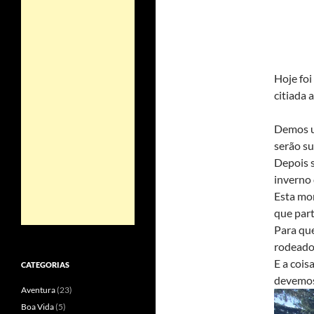
Hoje foi
citiada 
Demos u
serão s
Depois s
inverno
Esta mon
que part
Para que
rodeado
E a cois
CATEGORIAS
devemos
Aventura
(23)
Boa Vida
(5)