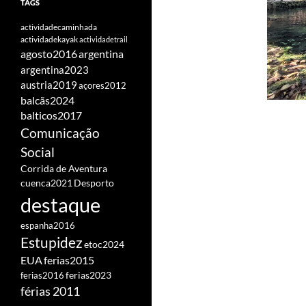
TAGS
actividadecaminhada
actividadekayak
actividadetrail
agosto2016
argentina
argentina2023
austria2019
açores2012
balcãs2024
balticos2017
Comunicação
Social
Corrida de Aventura
cuenca2021
Desporto
destaque
espanha2016
Estupidez
etoc2024
EUA
ferias2015
ferias2016
ferias2023
férias 2011