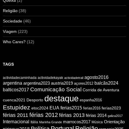
Queixa
(2)
Religião
(38)
Sociedade
(46)
Viagem
(223)
Who Cares?
(12)
TAGS
agosto2016
actividadecaminhada
actividadekayak
actividadetrail
argentina
argentina2023
austria2019
balcãs2024
açores2012
Comunicação Social
balticos2017
Corrida de Aventura
destaque
cuenca2021
Desporto
espanha2016
Estupidez
EUA
ferias2015
etoc2024
ferias2016
ferias2023
férias 2012
férias 2011
férias 2013
férias 2014
galiza2017
Internacional
Orientação
marrocos2017
Itália
Música
Marinha Grande
Portugal
Religião
Política