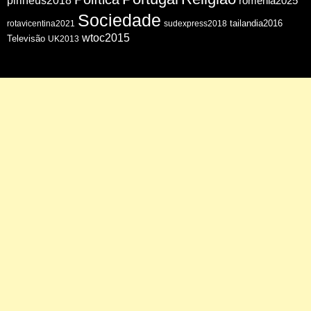
pirineus2018
romenia2025
Sociedade
tailandia2016
rotavicentina2021
sudexpress2018
wtoc2015
Televisão
UK2013