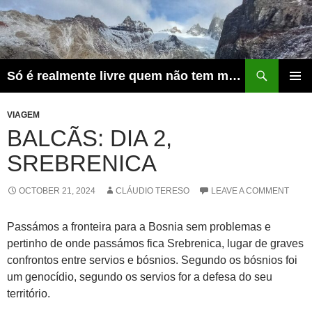
Skip
to
content
Search
Só é realmente livre quem não tem medo do ridículo
PRIMAR
MENU
VIAGEM
BALCÃS: DIA 2,
SREBRENICA
OCTOBER 21, 2024
CLÁUDIO TERESO
LEAVE A COMMENT
Passámos a fronteira para a Bosnia sem problemas e
pertinho de onde passámos fica Srebrenica, lugar de graves
confrontos entre servios e bósnios. Segundo os bósnios foi
um genocídio, segundo os servios for a defesa do seu
território.