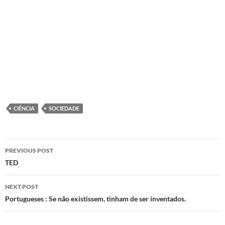
CIÊNCIA
SOCIEDADE
Post
PREVIOUS POST
navigation
TED
NEXT POST
Portugueses : Se não existissem, tinham de ser inventados.