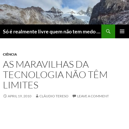
Skip
to
content
Search
Só é realmente livre quem não tem medo do ridículo
PRIMAR
MENU
CIÊNCIA
AS MARAVILHAS DA
TECNOLOGIA NÃO TÊM
LIMITES
APRIL 19, 2010
CLÁUDIO TERESO
LEAVE A COMMENT