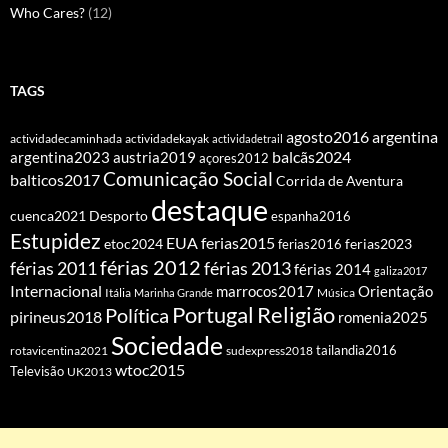
Who Cares?
(12)
TAGS
agosto2016
argentina
actividadecaminhada
actividadekayak
actividadetrail
balcãs2024
argentina2023
austria2019
açores2012
Comunicação Social
balticos2017
Corrida de Aventura
destaque
cuenca2021
Desporto
espanha2016
Estupidez
EUA
ferias2015
etoc2024
ferias2016
ferias2023
férias 2012
férias 2011
férias 2013
férias 2014
galiza2017
Internacional
Orientação
marrocos2017
Itália
Marinha Grande
Música
Portugal
Religião
Política
pirineus2018
romenia2025
Sociedade
tailandia2016
rotavicentina2021
sudexpress2018
wtoc2015
Televisão
UK2013