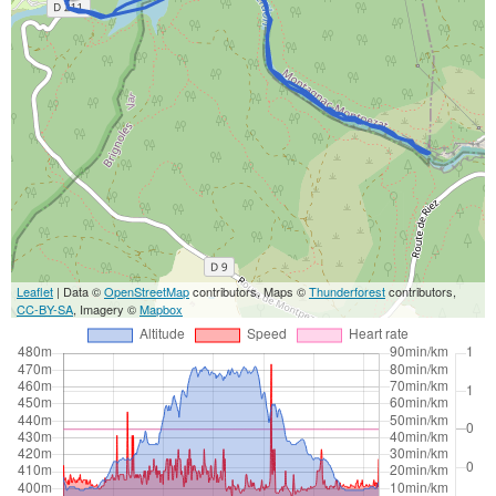
Leaflet
| Data ©
OpenStreetMap
contributors, Maps ©
Thunderforest
contributors,
CC-BY-SA
, Imagery ©
Mapbox