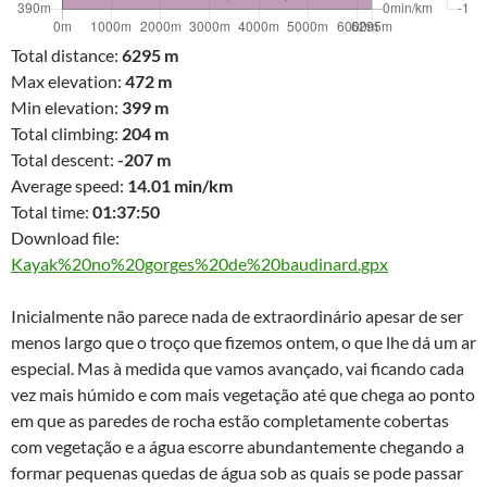
Total distance:
6295 m
Max elevation:
472 m
Min elevation:
399 m
Total climbing:
204 m
Total descent:
-207 m
Average speed:
14.01 min/km
Total time:
01:37:50
Download file:
Kayak%20no%20gorges%20de%20baudinard.gpx
Inicialmente não parece nada de extraordinário apesar de ser
menos largo que o troço que fizemos ontem, o que lhe dá um ar
especial. Mas à medida que vamos avançado, vai ficando cada
vez mais húmido e com mais vegetação até que chega ao ponto
em que as paredes de rocha estão completamente cobertas
com vegetação e a água escorre abundantemente chegando a
formar pequenas quedas de água sob as quais se pode passar