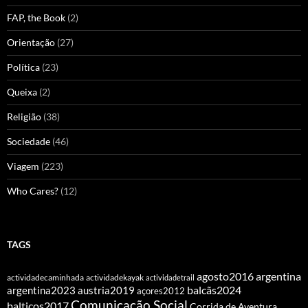
FAP, the Book
(2)
Orientação
(27)
Política
(23)
Queixa
(2)
Religião
(38)
Sociedade
(46)
Viagem
(223)
Who Cares?
(12)
TAGS
agosto2016
argentina
actividadecaminhada
actividadekayak
actividadetrail
balcãs2024
argentina2023
austria2019
açores2012
Comunicação Social
balticos2017
Corrida de Aventura