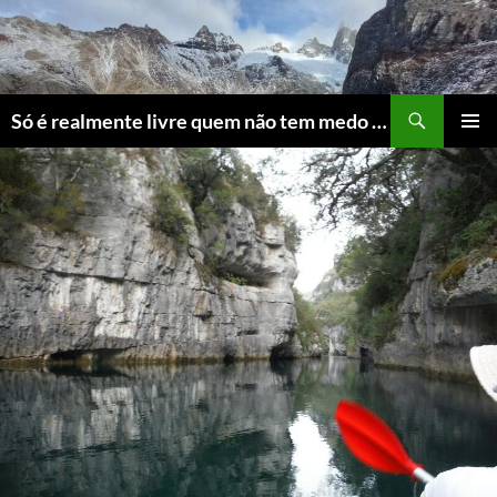
Skip
to
content
Search
Só é realmente livre quem não tem medo do ridículo
PRIMAR
MENU