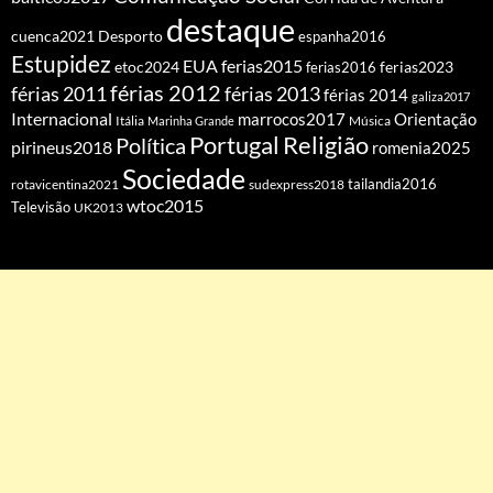
destaque
cuenca2021
Desporto
espanha2016
Estupidez
EUA
ferias2015
etoc2024
ferias2016
ferias2023
férias 2012
férias 2011
férias 2013
férias 2014
galiza2017
Internacional
Orientação
marrocos2017
Itália
Marinha Grande
Música
Portugal
Religião
Política
pirineus2018
romenia2025
Sociedade
tailandia2016
rotavicentina2021
sudexpress2018
wtoc2015
Televisão
UK2013