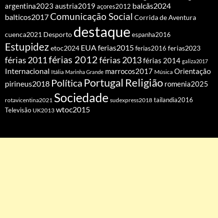
balcãs2024
argentina2023
austria2019
açores2012
Comunicação Social
balticos2017
Corrida de Aventura
destaque
cuenca2021
Desporto
espanha2016
Estupidez
EUA
ferias2015
etoc2024
ferias2016
ferias2023
férias 2012
férias 2011
férias 2013
férias 2014
galiza2017
Internacional
Orientação
marrocos2017
Itália
Marinha Grande
Música
Portugal
Religião
Política
pirineus2018
romenia2025
Sociedade
tailandia2016
rotavicentina2021
sudexpress2018
wtoc2015
Televisão
UK2013