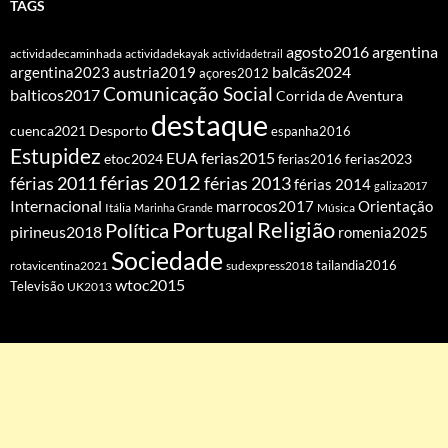
TAGS
agosto2016
argentina
actividadecaminhada
actividadekayak
actividadetrail
balcãs2024
argentina2023
austria2019
açores2012
Comunicação Social
balticos2017
Corrida de Aventura
destaque
cuenca2021
Desporto
espanha2016
Estupidez
EUA
ferias2015
etoc2024
ferias2016
ferias2023
férias 2012
férias 2011
férias 2013
férias 2014
galiza2017
Internacional
Orientação
marrocos2017
Itália
Marinha Grande
Música
Portugal
Religião
Política
pirineus2018
romenia2025
Sociedade
tailandia2016
rotavicentina2021
sudexpress2018
wtoc2015
Televisão
UK2013