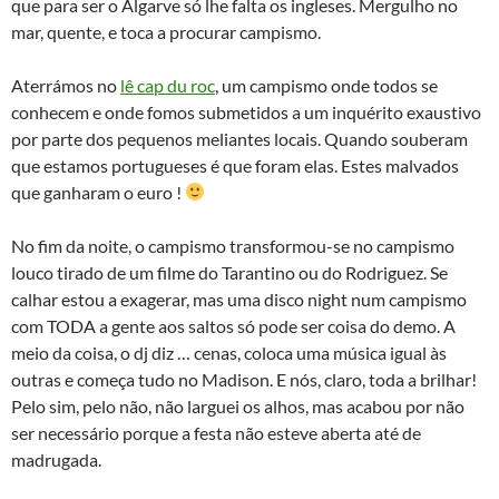
que para ser o Algarve só lhe falta os ingleses. Mergulho no
mar, quente, e toca a procurar campismo.
Aterrámos no
lê cap du roc
, um campismo onde todos se
conhecem e onde fomos submetidos a um inquérito exaustivo
por parte dos pequenos meliantes locais. Quando souberam
que estamos portugueses é que foram elas. Estes malvados
que ganharam o euro !
No fim da noite, o campismo transformou-se no campismo
louco tirado de um filme do Tarantino ou do Rodriguez. Se
calhar estou a exagerar, mas uma disco night num campismo
com TODA a gente aos saltos só pode ser coisa do demo. A
meio da coisa, o dj diz … cenas, coloca uma música igual às
outras e começa tudo no Madison. E nós, claro, toda a brilhar!
Pelo sim, pelo não, não larguei os alhos, mas acabou por não
ser necessário porque a festa não esteve aberta até de
madrugada.