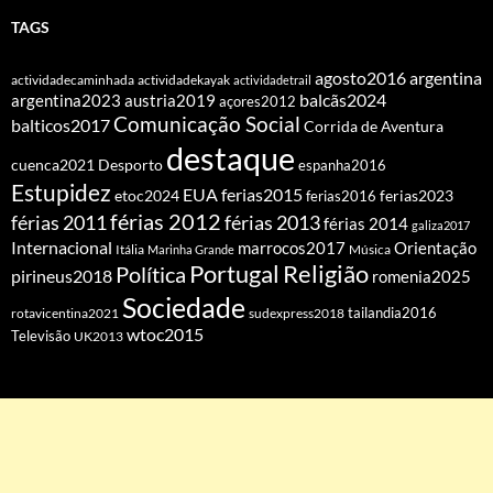
TAGS
agosto2016
argentina
actividadecaminhada
actividadekayak
actividadetrail
balcãs2024
argentina2023
austria2019
açores2012
Comunicação Social
balticos2017
Corrida de Aventura
destaque
cuenca2021
Desporto
espanha2016
Estupidez
EUA
ferias2015
etoc2024
ferias2016
ferias2023
férias 2012
férias 2011
férias 2013
férias 2014
galiza2017
Internacional
Orientação
marrocos2017
Itália
Marinha Grande
Música
Portugal
Religião
Política
pirineus2018
romenia2025
Sociedade
tailandia2016
rotavicentina2021
sudexpress2018
wtoc2015
Televisão
UK2013