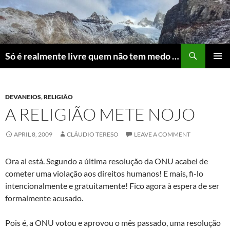
Skip
to
content
Search
Só é realmente livre quem não tem medo do ridículo
PRIMAR
MENU
DEVANEIOS
,
RELIGIÃO
A RELIGIÃO METE NOJO
APRIL 8, 2009
CLÁUDIO TERESO
LEAVE A COMMENT
Ora ai está. Segundo a última resolução da ONU acabei de
cometer uma violação aos direitos humanos! E mais, fi-lo
intencionalmente e gratuitamente! Fico agora à espera de ser
formalmente acusado.
Pois é, a ONU votou e aprovou o mês passado, uma resolução